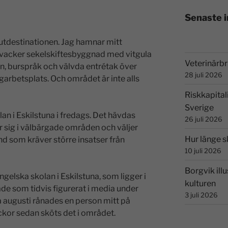
Senaste 
slutdestinationen. Jag hamnar mitt
t vacker sekelskiftesbyggnad med vitgula
Veterinärbri
n, burspråk och välvda entrétak över
28 juli 2026
arbetsplats. Och området är inte alls
Riskkapital
Sverige
olan i Eskilstuna i fredags. Det hävdas
26 juli 2026
ar sig i välbärgade områden och väljer
Hur länge s
 som kräver större insatser från
10 juli 2026
Borgvik illu
ngelska skolan i Eskilstuna, som ligger i
kulturen
de som tidvis figurerat i media under
3 juli 2026
på augusti rånades en person mitt på
ckor sedan sköts det i området.