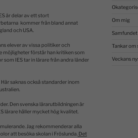
Okategoris
S är delar av ett stort
Om mig
arbetarna kommer från bland annat
ngland och USA.
Samfundet 
ns elever av vissa politiker och
Tankar om 
 möjligheter förstår han kritiken som
Veckans ny
 som IES tar in lärare från andra länder
t. Här saknas också standarder inom
stralien.
rder. Den svenska lärarutbildningen är
S lärare håller mycket hög kvalitet.
timulerande. Jag rekommenderar alla
olor att besöka skolan i Fröslunda.
Det