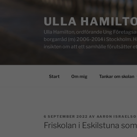
ULLA HAMILT
Ulla Hamilton, ordförande Ung Företagsam
borgarråd (m) 2006-2014 i Stockholm. Här f
insikten om att ett samhälle förutsätter e
Start
Om mig
Tankar om skolan
6 SEPTEMBER 2022
AV
AARON ISRAELS
Friskolan i Eskilstuna so