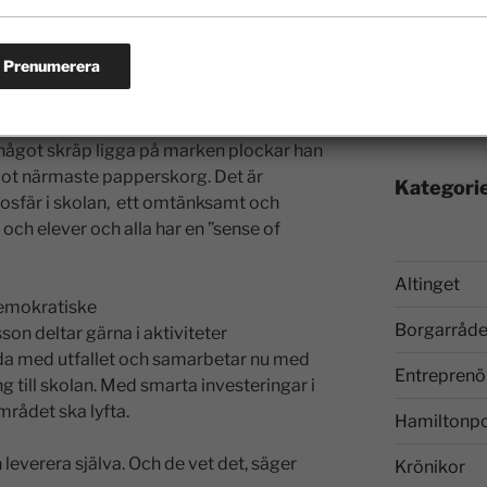
ara glada miner, säger Damian med ett
2007
2006
rerna och tittar in i klassrummen med
ch intim. Damian hälsar glatt med namn på
något skräp ligga på marken plockar han
ot närmaste papperskorg. Det är
Kategori
osfär i skolan, ett omtänksamt och
 och elever och alla har en ”sense of
Altinget
demokratiske
Borgarråde
 deltar gärna i aktiviteter
jda med utfallet och samarbetar nu med
Entreprenö
g till skolan. Med smarta investeringar i
rådet ska lyfta.
Hamiltonp
 leverera själva. Och de vet det, säger
Krönikor