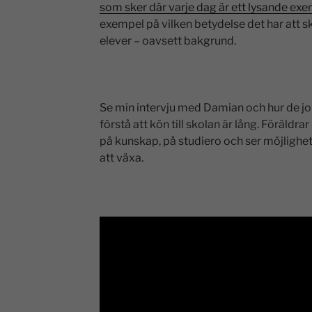
som sker där varje dag är ett lysande exe
exempel på vilken betydelse det har att s
elever – oavsett bakgrund.
Se min intervju med Damian och hur de jobb
förstå att kön till skolan är lång. Föräldr
på kunskap, på studiero och ser möjligheter
att växa.