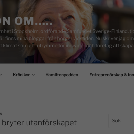
ON OM…..
het i Stockholm, ordförande Samfundet Sverige-Finland, tid
inns mina bloggar från borgarrådstiden. Nu skriver jag om skol
tt klimat som ger utrymme för individer och företag att skapa u
Krönikor
Hamiltonpodden
Entreprenörskap & in
ON
m bryter utanförskapet