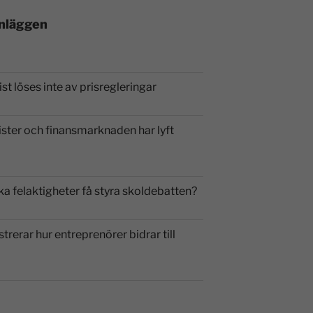
inläggen
st löses inte av prisregleringar
ister och finansmarknaden har lyft
ka felaktigheter få styra skoldebatten?
strerar hur entreprenörer bidrar till