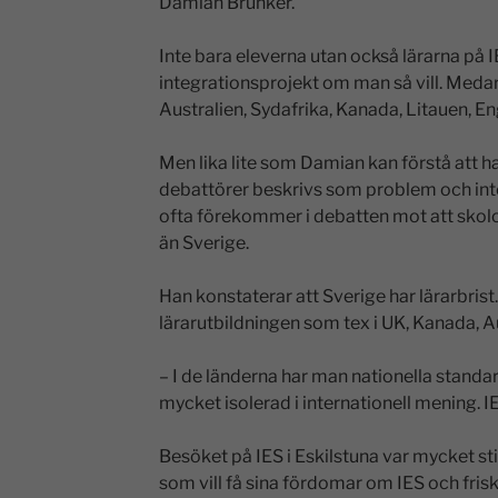
Damian Brunker.
Inte bara eleverna utan också lärarna på IE
integrationsprojekt om man så vill. Med
Australien, Sydafrika, Kanada, Litauen, E
Men lika lite som Damian kan förstå att ha
debattörer beskrivs som problem och inte
ofta förekommer i debatten mot att skolor
än Sverige.
Han konstaterar att Sverige har lärarbris
lärarutbildningen som tex i UK, Kanada, Au
– I de länderna har man nationella standa
mycket isolerad i internationell mening. IE
Besöket på IES i Eskilstuna var mycket s
som vill få sina fördomar om IES och frisk