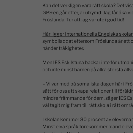
Kan det verkligen vara rätt skola? Det vi
GPS:en går efter, är utrymd. Jag får åka vid
Fröslunda. Tur att jag var ute i god tid!
Här ligger Internationella Engelska skolan 
symbolladdat eftersom Fröslunda är ett 
händer tråkigheter.
Men IES Eskilstuna backar inte för utmani
och inte minst barnen på allra största allva
– Vi var med på somaliska dagen här i Frösl
sätt för oss att skapa relationer till föräldr
mindre främmande för dem, säger IES Esk
väl tagit mig fram till rätt skola i rätt omr
I skolan kommer 80 procent av eleverna f
Minst elva språk förekommer bland eleve