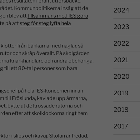
des resultaten i brant utförsbacke.
mrådet. Kommunpolitikerna insåg att de
2024
gen blev att
tillsammans med IES göra
te på att
steg för steg lyfta hela
2023
2022
 klotter från bänkarna med naglar, så
rrutor och skräp överallt. På skolgården
2021
arna knarkhandlare och andra obehöriga.
g till ett 80-tal personer som bara
2020
ningschef på hela IES-koncernen innan
2019
nom till Fröslunda, kavlade upp ärmarna,
et, bytte ut de krossade rutorna och
2018
den efter att skolklockorna ringt hem
2017
or i slips och kavaj. Skolan är fredad,