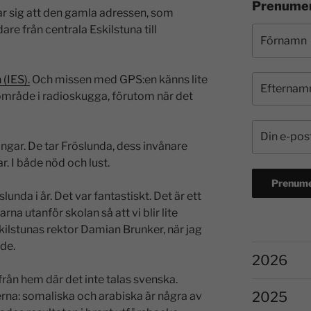
Prenumer
sar sig att den gamla adressen, som
are från centrala Eskilstuna till
(IES).
Och missen med GPS:en känns lite
område i radioskugga, förutom när det
ngar. De tar Fröslunda, dess invånare
r. I både nöd och lust.
unda i år. Det var fantastiskt. Det är ett
arna utanför skolan så att vi blir lite
ilstunas rektor Damian Brunker, när jag
åde.
2026
rån hem där det inte talas svenska.
2025
rna: somaliska och arabiska är några av