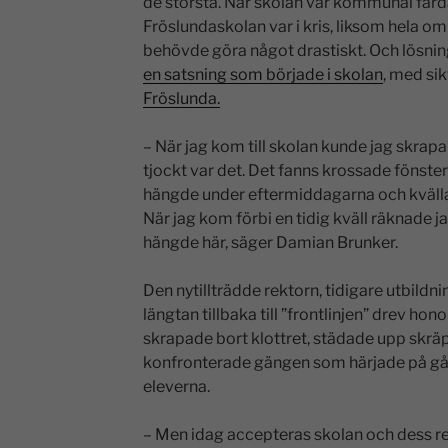
de största. När skolan var kommunal färda
Fröslundaskolan var i kris, liksom hela o
behövde göra något drastiskt. Och lösnin
en satsning som började i skolan
, med sik
Fröslunda.
– När jag kom till skolan kunde jag skrapa
tjockt var det. Det fanns krossade fönste
hängde under eftermiddagarna och kväll
När jag kom förbi en tidig kväll räknade ja
hängde här, säger Damian Brunker.
Den nytillträdde rektorn, tidigare utbild
längtan tillbaka till ”frontlinjen” drev ho
skrapade bort klottret, städade upp skräp
konfronterade gängen som härjade på går
eleverna.
– Men idag accepteras skolan och dess rekt