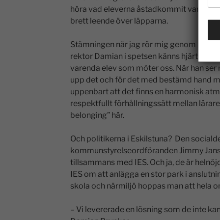
höra vad eleverna åstadkommit var det b
brett leende över läpparna.
Stämningen när jag rör mig genom korrido
rektor Damian i spetsen känns hjärtlig o
varenda elev som möter oss. När han ser 
upp det och för det med bestämd hand m
uppenbart att det finns en harmonisk atm
respektfullt förhållningssätt mellan lärare
belonging” här.
Och politikerna i Eskilstuna? Den social
kommunstyrelseordföranden Jimmy Jansson
tillsammans med IES. Och ja, de är helnö
IES om att anlägga en stor park i anslutnin
skola och närmiljö hoppas man att hela om
– Vi levererade en lösning som de inte kan