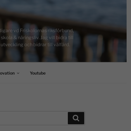
igare vd Friskolornas riksförbund,
a & näringsliv. Jag vill bidra till
tveckling och bidrar till välfärd.
novation
Youtube