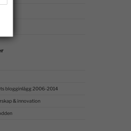
er
ts blogginlägg 2006-2014
rskap & innovation
odden