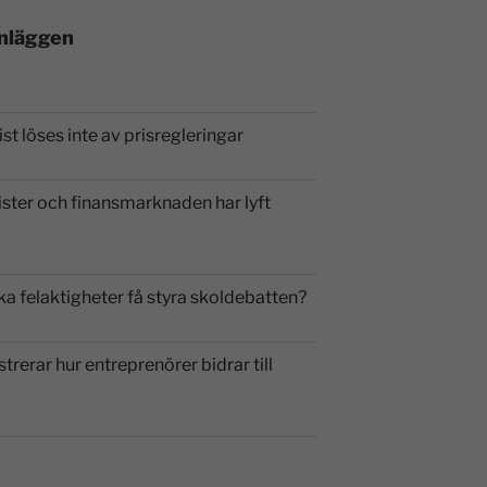
inläggen
st löses inte av prisregleringar
ister och finansmarknaden har lyft
ka felaktigheter få styra skoldebatten?
strerar hur entreprenörer bidrar till