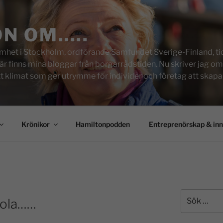
ON OM…..
het i Stockholm, ordförande Samfundet Sverige-Finland, tid
inns mina bloggar från borgarrådstiden. Nu skriver jag om skol
tt klimat som ger utrymme för individer och företag att skapa u
Krönikor
Hamiltonpodden
Entreprenörskap & in
kola……