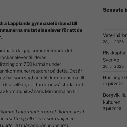
Senaste 
dra Lapplands gymnasieförbund till
mmunerna mutat sina elever för att de
Veterinärbri
.
28 juli 2026
Samhälle
där jag kommenterade det
Riskkapital
ockar elever till deras
Sverige
ättning om 750 kr/mån under
26 juli 2026
grannkommuner reagerar på detta. Det är
Hur länge s
 (jag har som sagt anmält kommunerna till
10 juli 2026
å lika villkor, det torde också strida mot
av kommuninvånare. Min anmälan till
Borgvik illu
kulturen
3 juli 2026
örekommit information om att kommuner i
ersättning till elever som väljer en
under 10 månader/år under hela