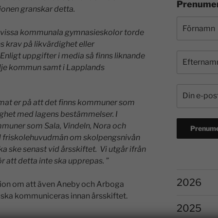
Prenumer
tionen granskar detta.
jer vissa kommunala gymnasieskolor torde
s krav på likvärdighet eller
ligt uppgifter i media så finns liknande
tälje kommun samt i Lapplands
mat er på att det finns kommuner som
ighet med lagens bestämmelser. I
mmuner som Sala, Vindeln, Nora och
ll friskolehuvudmän om skolpengsnivån
ka ske senast vid årsskiftet. Vi utgår ifrån
 att detta inte ska
upprepas. ”
2026
ation om att även Aneby och Arboga
 ska kommuniceras innan årsskiftet.
2025