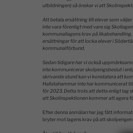
utbildningen) så önskar vi att Skolinspek
Att betala ersättning till elever som väl
inte vara förenligt med vare sig Skollagen
kommunallagens krav på likabehandling. En
ersättningar för att locka elever i Söder
kommunalförbund.
Sedan tidigare har vi också uppmärksam
inte kommunicerar skolpengsbeslut i enl
skrivande stund kan vi konstatera att ko
Hallstahammar inte har kommunicerat ti
för 2023. Detta trots att detta enligt lag s
att Skolinspektionen kommer att agera för
Efter denna anmälan har jag fått inform
bryter mot lagens krav på att skolpengen