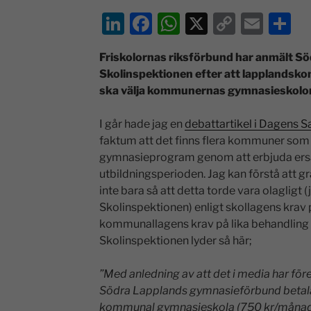
Li
F
W
X
C
E
D
n
a
h
o
m
el
Friskolornas riksförbund har anmält Sö
k
c
at
p
ai
a
Skolinspektionen efter att lapplandsko
e
e
s
y
l
ska välja kommunernas gymnasieskolor
dI
b
A
Li
I går hade jag en
debattartikel i Dagens 
n
o
p
n
faktum att det finns flera kommuner som l
o
p
k
gymnasieprogram genom att erbjuda ers
k
utbildningsperioden. Jag kan förstå att 
inte bara så att detta torde vara olagligt
Skolinspektionen) enligt skollagens krav p
kommunallagens krav på lika behandling 
Skolinspektionen lyder så här;
”Med anledning av att det i media har f
Södra Lapplands gymnasieförbund betalar 
kommunal gymnasieskola (750 kr/månad 