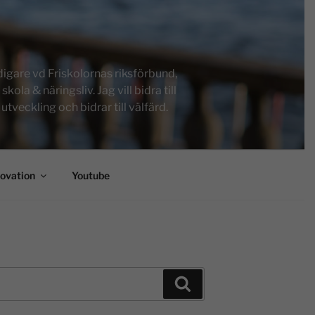
igare vd Friskolornas riksförbund,
a & näringsliv. Jag vill bidra till
tveckling och bidrar till välfärd.
novation
Youtube