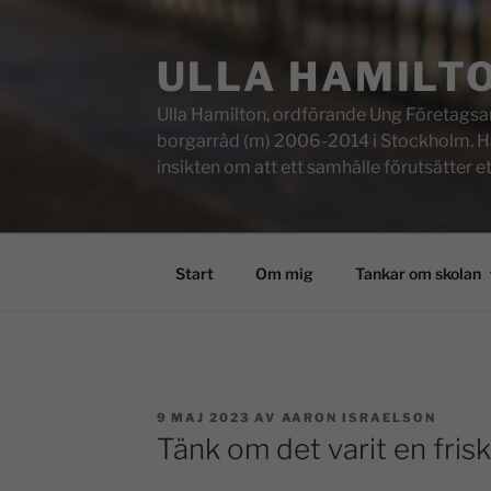
ULLA HAMILT
Ulla Hamilton, ordförande Ung Företagsam
borgarråd (m) 2006-2014 i Stockholm. Här f
insikten om att ett samhälle förutsätter e
Start
Om mig
Tankar om skolan
9 MAJ 2023
AV
AARON ISRAELSON
Tänk om det varit en fris