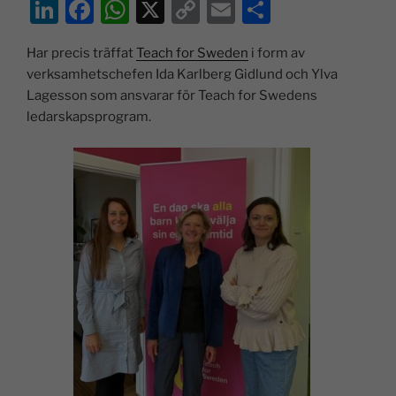
Li
F
W
X
C
E
D
n
a
h
o
m
el
Har precis träffat
Teach for Sweden
i form av
k
c
at
p
ai
a
verksamhetschefen Ida Karlberg Gidlund och Ylva
e
e
s
y
l
Lagesson som ansvarar för Teach for Swedens
dI
b
A
Li
ledarskapsprogram.
n
o
p
n
o
p
k
k