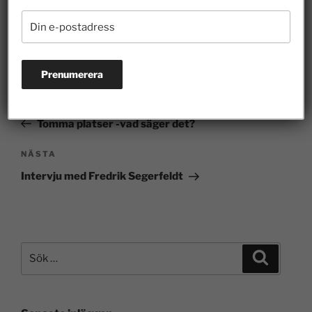
TANKAR OM SKOLAN
FÖREGÅENDE
Tomma platser -vad säger det?
NÄSTA
Intervju med Fredrik Segerfeldt