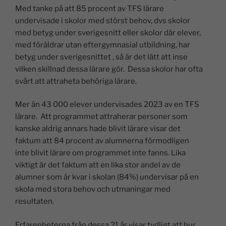
Med tanke på att 85 procent av TFS lärare
undervisade i skolor med störst behov, dvs skolor
med betyg under sverigesnitt eller skolor där elever,
med föräldrar utan eftergymnasial utbildning, har
betyg under sverigesnittet , så är det lätt att inse
vilken skillnad dessa lärare gör. Dessa skolor har ofta
svårt att attraheta behöriga lärare.
Mer än 43 000 elever undervisades 2023 av en TFS
lärare. Att programmet attraherar personer som
kanske aldrig annars hade blivit lärare visar det
faktum att 84 procent av alumnerna förmodligen
inte blivit lärare om programmet inte fanns. Lika
viktigt är det faktum att en lika stor andel av de
alumner som är kvar i skolan (84%) undervisar på en
skola med stora behov och utmaningar med
resultaten.
Erfarenheterna från dessa 21 år visar tydligt att hur