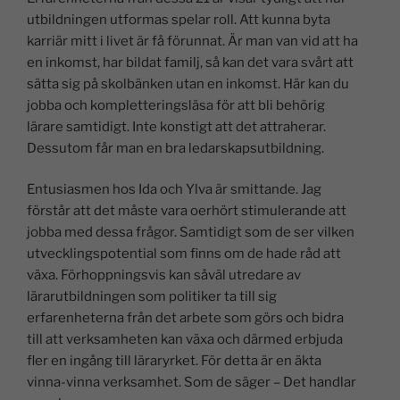
utbildningen utformas spelar roll. Att kunna byta
karriär mitt i livet är få förunnat. Är man van vid att ha
en inkomst, har bildat familj, så kan det vara svårt att
sätta sig på skolbänken utan en inkomst. Här kan du
jobba och kompletteringsläsa för att bli behörig
lärare samtidigt. Inte konstigt att det attraherar.
Dessutom får man en bra ledarskapsutbildning.
Entusiasmen hos Ida och Ylva är smittande. Jag
förstår att det måste vara oerhört stimulerande att
jobba med dessa frågor. Samtidigt som de ser vilken
utvecklingspotential som finns om de hade råd att
växa. Förhoppningsvis kan såväl utredare av
lärarutbildningen som politiker ta till sig
erfarenheterna från det arbete som görs och bidra
till att verksamheten kan växa och därmed erbjuda
fler en ingång till läraryrket. För detta är en äkta
vinna-vinna verksamhet. Som de säger – Det handlar