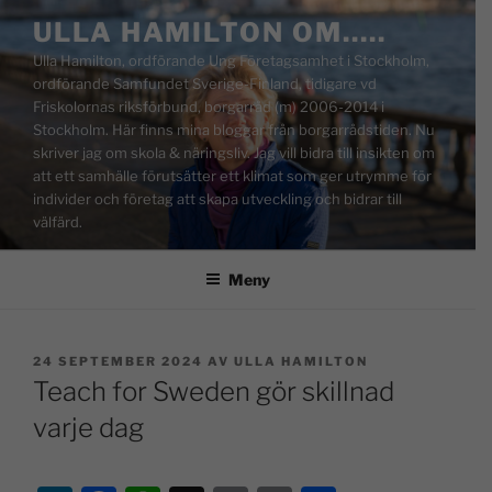
ULLA HAMILTON OM…..
Ulla Hamilton, ordförande Ung Företagsamhet i Stockholm,
ordförande Samfundet Sverige-Finland, tidigare vd
Friskolornas riksförbund, borgarråd (m) 2006-2014 i
Stockholm. Här finns mina bloggar från borgarrådstiden. Nu
skriver jag om skola & näringsliv. Jag vill bidra till insikten om
att ett samhälle förutsätter ett klimat som ger utrymme för
individer och företag att skapa utveckling och bidrar till
välfärd.
Meny
24 SEPTEMBER 2024
AV
ULLA HAMILTON
Teach for Sweden gör skillnad
varje dag