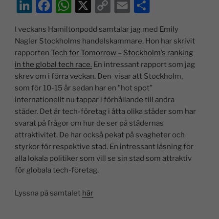
Li
F
W
X
C
E
D
n
a
h
o
m
el
I veckans Hamiltonpodd samtalar jag med Emily
k
c
at
p
ai
a
Nagler Stockholms handelskammare. Hon har skrivit
e
e
s
y
l
rapporten
Tech for Tomorrow – Stockholm’s ranking
dI
b
A
Li
in the global tech race.
En intressant rapport som jag
skrev om i förra veckan. Den visar att Stockholm,
n
o
p
n
som för 10-15 år sedan har en ”hot spot”
o
p
k
internationellt nu tappar i förhållande till andra
k
städer. Det är tech-företag i åtta olika städer som har
svarat på frågor om hur de ser på städernas
attraktivitet. De har också pekat på svagheter och
styrkor för respektive stad. En intressant läsning för
alla lokala politiker som vill se sin stad som attraktiv
för globala tech-företag.
Lyssna på samtalet
här