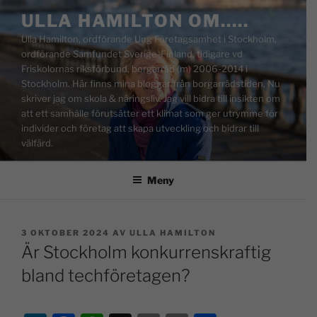
ULLA HAMILTON OM…..
Ulla Hamilton, ordförande Ung Företagsamhet i Stockholm,
ordförande Samfundet Sverige-Finland, tidigare vd
Friskolornas riksförbund, borgarråd (m) 2006-2014 i
Stockholm. Här finns mina bloggar från borgarrådstiden. Nu
skriver jag om skola & näringsliv. Jag vill bidra till insikten om
att ett samhälle förutsätter ett klimat som ger utrymme för
individer och företag att skapa utveckling och bidrar till
välfärd.
Meny
3 OKTOBER 2024
AV
ULLA HAMILTON
Är Stockholm konkurrenskraftig
bland techföretagen?