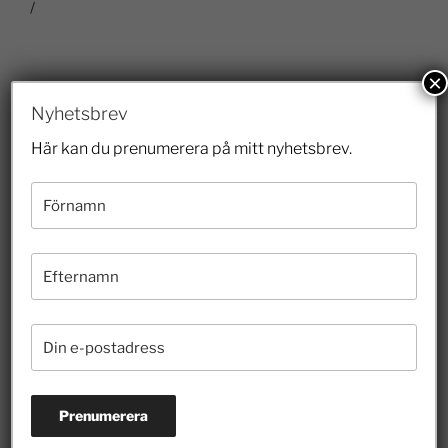
/
×
Nyhetsbrev
Här kan du prenumerera på mitt nyhetsbrev.
TANKAR OM SKOLAN
FÖREGÅENDE
Artikel i Smedjan: Sätt stopp för
skolpolitikernas skråtänkande
NÄSTA
Professorn i Hamiltonpodden – Det finns inte ”en
enda väg” att vända en skola