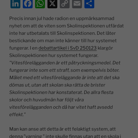
Li
F
W
X
C
E
D
n
a
h
o
m
el
Precis innan jul hade radion en uppmärksammad
k
c
at
p
ai
a
nyhet om att de viten som Skolinspektionen utfärdat
e
e
s
y
l
inte har utbetalats till Skolinspektionen. Det låter
dI
b
A
Li
bestickande om man inte känner till hur systemet
fungerar. I en
debattartikel i SvD 250123
klargör
n
o
p
n
Skolinspektionen hur systemet fungerar.
o
p
k
”Vitesförelägganden är ett påtryckningsmedel. Det
k
fungerar inte som ett straff, som exempelvis böter.
Målet med ett vitesföreläggande är inte att det ska
dömas ut, utan att skolan ska rätta de brister
Skolinspektionen har konstaterat. De allra flesta
skolor och huvudmän har följt våra
vitesförelägganden och då har vitet haft avsedd
effekt.”
Man kan anse att detta är ett felaktigt system, att
denna ”varning ” inte skulle finnas utan att en skola i