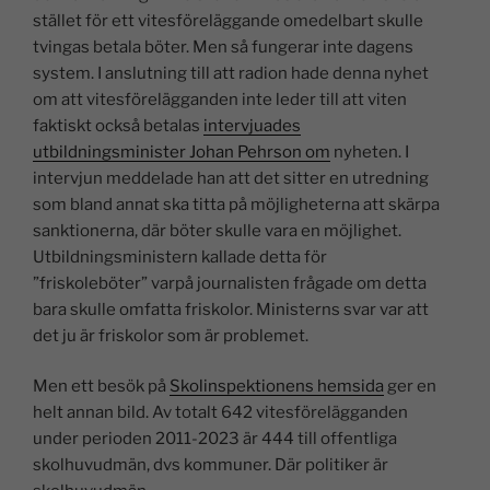
stället för ett vitesföreläggande omedelbart skulle
tvingas betala böter. Men så fungerar inte dagens
system. I anslutning till att radion hade denna nyhet
om att vitesförelägganden inte leder till att viten
faktiskt också betalas
intervjuades
utbildningsminister Johan Pehrson om
nyheten. I
intervjun meddelade han att det sitter en utredning
som bland annat ska titta på möjligheterna att skärpa
sanktionerna, där böter skulle vara en möjlighet.
Utbildningsministern kallade detta för
”friskoleböter” varpå journalisten frågade om detta
bara skulle omfatta friskolor. Ministerns svar var att
det ju är friskolor som är problemet.
Men ett besök på
Skolinspektionens hemsida
ger en
helt annan bild. Av totalt 642 vitesförelägganden
under perioden 2011-2023 är 444 till offentliga
skolhuvudmän, dvs kommuner. Där politiker är