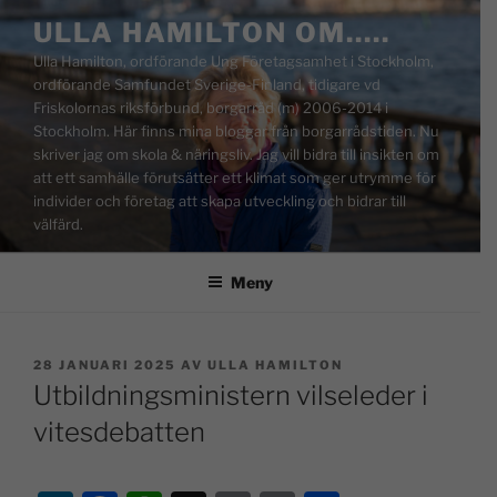
ULLA HAMILTON OM…..
Ulla Hamilton, ordförande Ung Företagsamhet i Stockholm,
ordförande Samfundet Sverige-Finland, tidigare vd
Friskolornas riksförbund, borgarråd (m) 2006-2014 i
Stockholm. Här finns mina bloggar från borgarrådstiden. Nu
skriver jag om skola & näringsliv. Jag vill bidra till insikten om
att ett samhälle förutsätter ett klimat som ger utrymme för
individer och företag att skapa utveckling och bidrar till
välfärd.
Meny
28 JANUARI 2025
AV
ULLA HAMILTON
Utbildningsministern vilseleder i
vitesdebatten