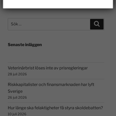
Senaste inläggen
Veterinärbrist löses inte av prisregleringar
28 juli 2026
Riskkapitalister och finansmarknaden har lyft
Sverige
26 juli 2026
Hur länge ska felaktigheter få styra skoldebatten?
10 juli 2026