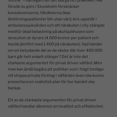
retorik” – nämligen hur det ska gå till i praktiken. När
försök nu görs i Stockholm förskräcker
konsekvenserna. Vårdköerna ökar,
ätstörningspatienter blir utan vård, kris uppstår i
ambulanssjukvården och att närakuten i city stängde
medför ökad belastning på akutsjukhusen som
dessutom är dyrare (4 000 kronor per patient och
besök jämfört med 1 400 på närakuten). Vad händer
om en betydande del av de skolor där över 400 000
barn går helt enkelt stänger? Det är inte det
starkaste argumentet för privat driven välfärd. Men
man kan ändå begära att politiker som i högt tonläge
vill stoppa privata företag i välfärden även ska kunna
presentera en realistisk plan för hur bandet ska
backas.
Ett av de starkaste argumenten för privat driven
välfärd handlar däremot om kvalitet och effektivitet.