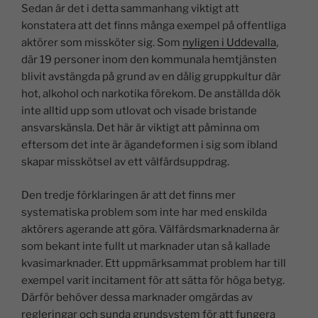
Sedan är det i detta sammanhang viktigt att
konstatera att det finns många exempel på offentliga
aktörer som missköter sig. Som
nyligen i Uddevalla
,
där 19 personer inom den kommunala hemtjänsten
blivit avstängda på grund av en dålig gruppkultur där
hot, alkohol och narkotika förekom. De anställda dök
inte alltid upp som utlovat och visade bristande
ansvarskänsla. Det här är viktigt att påminna om
eftersom det inte är ägandeformen i sig som ibland
skapar misskötsel av ett välfärdsuppdrag.
Den tredje förklaringen är att det finns mer
systematiska problem som inte har med enskilda
aktörers agerande att göra. Välfärdsmarknaderna är
som bekant inte fullt ut marknader utan så kallade
kvasimarknader. Ett uppmärksammat problem har till
exempel varit incitament för att sätta för höga betyg.
Därför behöver dessa marknader omgärdas av
regleringar och sunda grundsystem för att fungera