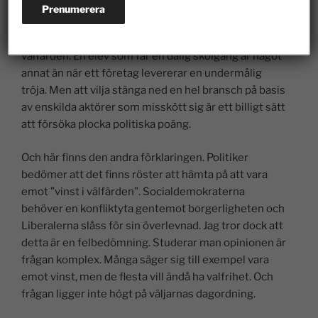
att försöka plocka politiska poäng.
Självklart behöver vi se allvarligt på brister inom
välfärden. En elev som får en dålig skolgång är något
annat än när ett företag levererar en undermålig
tröja. Men att vilja stänga ned en hel bransch på basis
av enskilda aktörer som misskött sig är ett billigt sätt
att försöka plocka politiska poäng.
Och här finns den andra förklaringen. Politiker
bedömer att det finns röster att hämta på att vara
emot ”vinst i välfärden”. Socialdemokraterna
behöver en konfliktyta gentemot borgerligheten och
Liberalerna slåss för sin överlevnad. Jag tror dock att
detta är en felbedömning. Studerar man opinionen är
frågan komplex. Många säger sig till exempel vara
emot vinst, men de flesta vill ändå ha valfrihet. Och
frågan ligger inte högt på väljarnas dagordning.