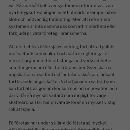
väl. På sina håll behöver systemen reformeras. Den
nya betygsutredningen är ett utmärkt exempel på en
klok och nödvändig förändring. Men att reformera
systemen är inte samma sak som att motarbeta eller
förbjuda privata företag i branscherna.
Att det behövs både självsanering, förbättrad politik
mot välfärdskriminalitet och bättre regleringar är
inte ett argument för att stänga ned verksamheter
som fungerar bra eller hela branscher. Svenskarna
uppskattar sin välfärd och betalar också som bekant
fortfarande höga skatter. Vi förtjänar en välfärd som
kan förbättras genom konkurrens och innovation och
där vi får så mycket välfärd som möjligt för varje
skattekrona. Här har privata aktörer en mycket viktig
roll att spela.
Få företag har under så lång tid fått ta så mycket
oförtjänt kritik eller levt under så stort politiskt hot