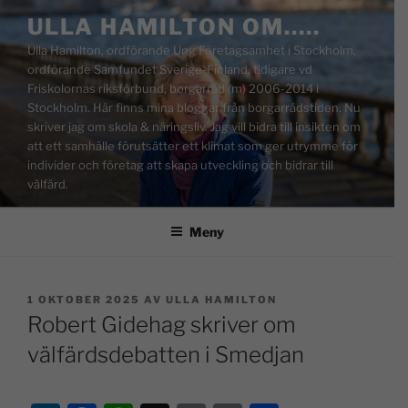
ULLA HAMILTON OM…..
Ulla Hamilton, ordförande Ung Företagsamhet i Stockholm,
ordförande Samfundet Sverige-Finland, tidigare vd
Friskolornas riksförbund, borgarråd (m) 2006-2014 i
Stockholm. Här finns mina bloggar från borgarrådstiden. Nu
skriver jag om skola & näringsliv. Jag vill bidra till insikten om
att ett samhälle förutsätter ett klimat som ger utrymme för
individer och företag att skapa utveckling och bidrar till
välfärd.
Meny
1 OKTOBER 2025
AV
ULLA HAMILTON
Robert Gidehag skriver om
välfärdsdebatten i Smedjan