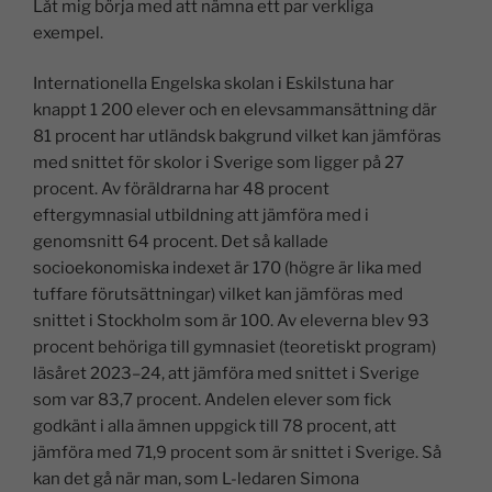
Låt mig börja med att nämna ett par verkliga
exempel.
Internationella Engelska skolan i Eskilstuna har
knappt 1 200 elever och en elevsammansättning där
81 procent har utländsk bakgrund vilket kan jämföras
med snittet för skolor i Sverige som ligger på 27
procent. Av föräldrarna har 48 procent
eftergymnasial utbildning att jämföra med i
genomsnitt 64 procent. Det så kallade
socioekonomiska indexet är 170 (högre är lika med
tuffare förutsättningar) vilket kan jämföras med
snittet i Stockholm som är 100. Av eleverna blev 93
procent behöriga till gymnasiet (teoretiskt program)
läsåret 2023–24, att jämföra med snittet i Sverige
som var 83,7 procent. Andelen elever som fick
godkänt i alla ämnen uppgick till 78 procent, att
jämföra med 71,9 procent som är snittet i Sverige. Så
kan det gå när man, som L-ledaren Simona