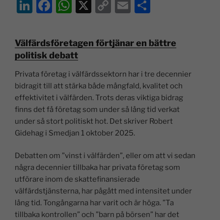
Li
F
W
X
C
E
D
n
a
h
o
m
el
k
c
at
p
ai
a
Välfärdsföretagen förtjänar en bättre
e
e
s
y
l
politisk debatt
dI
b
A
Li
Privata företag i välfärdssektorn har i tre decennier
n
o
p
n
bidragit till att stärka både mångfald, kvalitet och
o
p
k
effektivitet i välfärden. Trots deras viktiga bidrag
finns det få företag som under så lång tid verkat
k
under så stort politiskt hot. Det skriver Robert
Gidehag i Smedjan 1 oktober 2025.
Debatten om ”vinst i välfärden”, eller om att vi sedan
några decennier tillbaka har privata företag som
utförare inom de skattefinansierade
välfärdstjänsterna, har pågått med intensitet under
lång tid. Tongångarna har varit och är höga. ”Ta
tillbaka kontrollen” och ”barn på börsen” har det