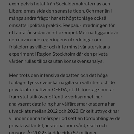
exempelvis hetat från Socialdemokraternas och
Liberalernas sida den senaste tiden. Och mer än i
många andra frågor har ett högt tonläge också
omsatts i politisk praktik. Reepalu-utredningen för
ett antal år sedan är ett exempel. Mer närliggande är
den nuvarande regeringens utredningar om
friskolornas villkor och inte minst vänstersidans
experiment i Region Stockholm där den privata
vården rullas tillbaka utan konsekvensanalys.
Men trots den intensiva debatten och det höga
tonläget tycks svenskarna gilla sin valfrihet och de
privata alternativen. OFFDA, ett IT-företag som tar
fram statistik över offentlig verksamhet, har
analyserat data kring hur välfärdsmarknaderna har
utvecklats mellan 2012 och 2022. Enkelt uttryckt har
vi under denna tioårsperiod sett en fördubbling av de
privata välfärdstjänsterna inom vård, skola och
omsorg. År 2022 skedde cirka 87 miljoner