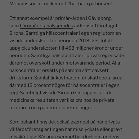
Mohamsson uttrycker det, ”har barn på börsen”.
Ett annat exempel är primärvården i Gävleborg,
som
häromåret analyserades
av konsultföretaget
Sirona. Samtliga hälsocentraler i egen regi utom en
visade underskott för perioden 2018–23. Totalt
uppgick underskotten till 463 miljoner kronor under
perioden. Samtliga hälsocentraler i privat regi visade
däremot överskott under motsvarande period. Alla
hälsocentraler ersätts på samma sätt oavsett
driftsform. Samlat är kostnaden för skattebetalarna
därmed 18 procent högre för hälsocentraler i egen
regi. Samtidigt visade Sirona i sin rapport att de
medicinska resultaten var lika bra hos de privata
utförarna och patientnöjdheten högre.
Som bekant finns det också exempel på när privata
välfärdsföretag antingen har misslyckats eller gravt
misskött sig. Sådana exempel har dock en tendens