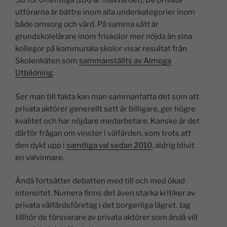
58 för offentliga (100 är maxvärdet). De privata
utförarna är bättre inom alla underkategorier inom
både omsorg och vård. På samma sätt är
grundskolelärare inom friskolor mer nöjda än sina
kollegor på kommunala skolor visar resultat från
Skolenkäten som
sammanställts av Almega
Utbildning
.
Ser man till fakta kan man sammanfatta det som att
privata aktörer generellt sett är billigare, ger högre
kvalitet och har nöjdare medarbetare. Kanske är det
därför frågan om vinster i välfärden, som trots att
den dykt upp i
samtliga val sedan 2010
, aldrig blivit
en valvinnare.
Ändå fortsätter debatten med till och med ökad
intensitet. Numera finns det även starka kritiker av
privata välfärdsföretag i det borgerliga lägret. Jag
tillhör de försvarare av privata aktörer som ändå vill