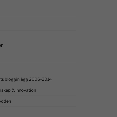
er
ts blogginlägg 2006-2014
rskap & innovation
odden