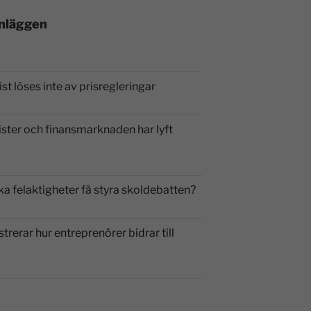
inläggen
st löses inte av prisregleringar
ister och finansmarknaden har lyft
ka felaktigheter få styra skoldebatten?
strerar hur entreprenörer bidrar till