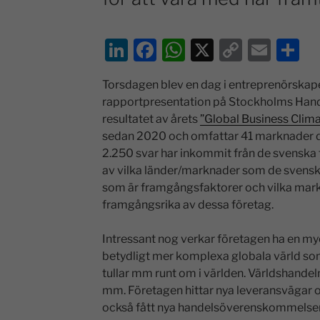
Li
F
W
X
C
E
D
n
a
h
o
m
el
Torsdagen blev en dag i entreprenörskap
k
c
at
p
ai
a
rapportpresentation på Stockholms Han
e
e
s
y
l
resultatet av årets
”Global Business Clim
dI
b
A
Li
sedan 2020 och omfattar 41 marknader d
2.250 svar har inkommit från de svenska f
n
o
p
n
av vilka länder/marknader som de svenska
o
p
k
som är framgångsfaktorer och vilka mark
k
framgångsrika av dessa företag.
Intressant nog verkar företagen ha en myc
betydligt mer komplexa globala värld som 
tullar mm runt om i världen. Världshandel
mm. Företagen hittar nya leveransvägar och
också fått nya handelsöverenskommelser,