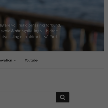
igare vd Friskolornas riksförbund,
a & näringsliv. Jag vill bidra till
tveckling och bidrar till välfärd.
novation
Youtube