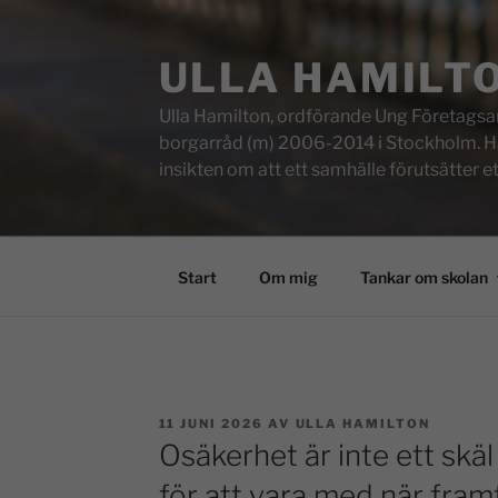
ULLA HAMILT
Ulla Hamilton, ordförande Ung Företagsam
borgarråd (m) 2006-2014 i Stockholm. Här f
insikten om att ett samhälle förutsätter e
Start
Om mig
Tankar om skolan
11 JUNI 2026
AV
ULLA HAMILTON
Osäkerhet är inte ett skäl a
för att vara med när framti