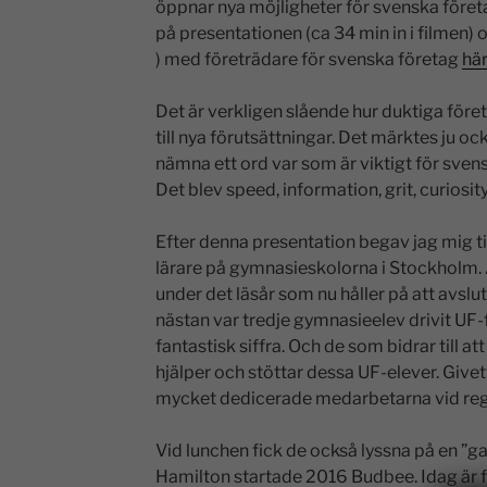
öppnar nya möjligheter för svenska företag
på presentationen (ca 34 min in i filmen)
) med företrädare för svenska företag
här
Det är verkligen slående hur duktiga före
till nya förutsättningar. Det märktes ju o
nämna ett ord var som är viktigt för sven
Det blev speed, information, grit, curiosity
Efter denna presentation begav jag mig til
lärare på gymnasieskolorna i Stockholm. 
under det läsår som nu håller på att avslut
nästan var tredje gymnasieelev drivit UF-f
fantastisk siffra. Och de som bidrar till at
hjälper och stöttar dessa UF-elever. Givetv
mycket dedicerade medarbetarna vid reg
Vid lunchen fick de också lyssna på en ”
Hamilton startade 2016 Budbee. Idag är f