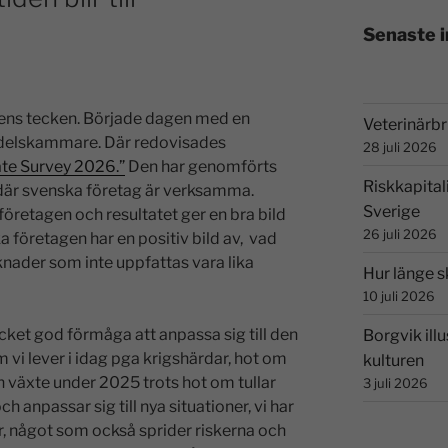
Senaste 
ens tecken. Började dagen med en
Veterinärbri
delskammare. Där redovisades
28 juli 2026
ate Survey 2026.”
Den har genomförts
Riskkapital
är svenska företag är verksamma.
Sverige
öretagen och resultatet ger en bra bild
26 juli 2026
 företagen har en positiv bild av, vad
nader som inte uppfattas vara lika
Hur länge s
10 juli 2026
ket god förmåga att anpassa sig till den
Borgvik illu
vi lever i idag pga krigshärdar, hot om
kulturen
n växte under 2025 trots hot om tullar
3 juli 2026
 anpassar sig till nya situationer, vi har
 något som också sprider riskerna och