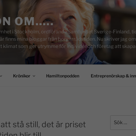
ON OM…..
het i Stockholm, ordförande Samfundet Sverige-Finland, tid
inns mina bloggar från borgarrådstiden. Nu skriver jag om skol
tt klimat som ger utrymme för individer och företag att skapa u
Krönikor
Hamiltonpodden
Entreprenörskap & in
tt stå still, det är priset
den blir till