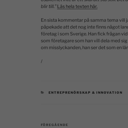
blir till.”
Läs hela texten här.
En sista kommentar på samma tema vill ja
påpekade att det nog inte finns något land 
företag i som Sverige. Han fick frågan v
som företagare som han vill dela med sig a
om misslyckanden, han ser det som en lärdo
/
ENTREPRENÖRSKAP & INNOVATION
FÖREGÅENDE