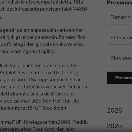
. Indien är ett exempel på detta. Titta
Prenumer
 och det intressanta panelsamtalet (46:50
.
tagen är på att anpassa sin verksamhet
ckså tydligt under pandemin. Panelen fick
ska företag i den globala konkurrensen.
 and learning samt agility.
l en tack- lunch för lärare som är UF-
Antalet elever som drivit UF-företag
as, är rekord. I Sverige som helhet har
öretag detta läsår i gymnasiet. Det är en
t detta kan ske är alla de lärare som
is också med stöd från, i vårt fall, de
ionkontoret för UF Stockholm.
2026
gammal” UF-företagare från 2008. Fredrik
2025
öretaget, efter Post Nord, den näst