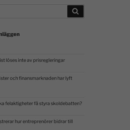
inläggen
st löses inte av prisregleringar
ister och finansmarknaden har lyft
ka felaktigheter få styra skoldebatten?
strerar hur entreprenörer bidrar till