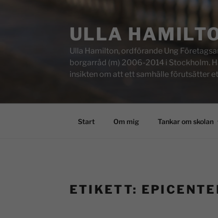
ULLA HAMILT
Ulla Hamilton, ordförande Ung Företagsam
borgarråd (m) 2006-2014 i Stockholm. Här f
insikten om att ett samhälle förutsätter e
Start
Om mig
Tankar om skolan
ETIKETT:
EPICENTE