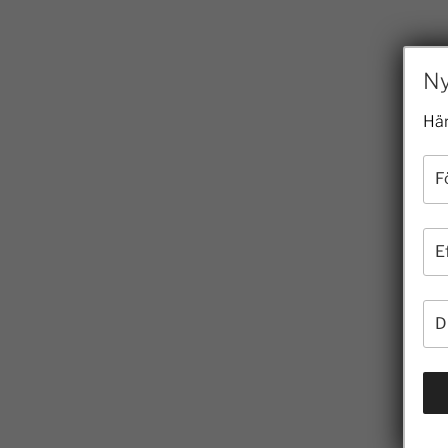
Ny
Här