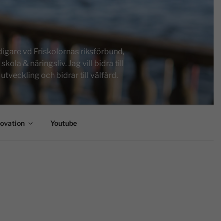
igare vd Friskolornas riksförbund,
a & näringsliv. Jag vill bidra till
tveckling och bidrar till välfärd.
novation
Youtube