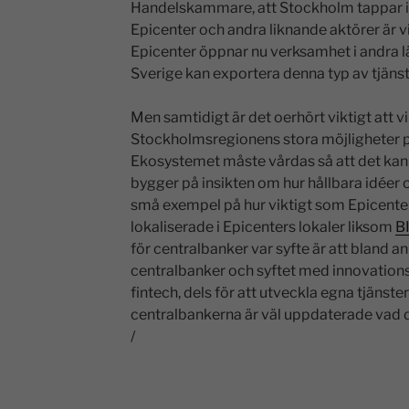
Handelskammare, att Stockholm tappar i i
Epicenter och andra liknande aktörer är v
Epicenter öppnar nu verksamhet i andra lä
Sverige kan exportera denna typ av tjänst
Men samtidigt är det oerhört viktigt att vi 
Stockholmsregionens stora möjligheter på
Ekosystemet måste vårdas så att det kan
bygger på insikten om hur hållbara idéer
små exempel på hur viktigt som Epicenter
lokaliserade i Epicenters lokaler liksom
B
för centralbanker var syfte är att bland 
centralbanker och syftet med innovations
fintech, dels för att utveckla egna tjänster o
centralbankerna är väl uppdaterade vad d
/