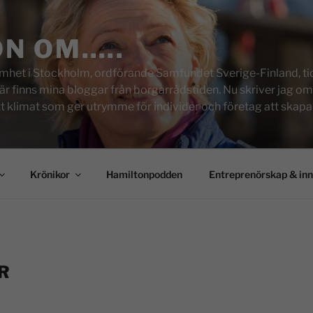
ON OM…..
het i Stockholm, ordförande Samfundet Sverige-Finland, tid
inns mina bloggar från borgarrådstiden. Nu skriver jag om skol
tt klimat som ger utrymme för individer och företag att skapa u
Krönikor
Hamiltonpodden
Entreprenörskap & in
R