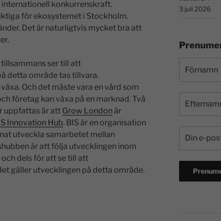
nternationell konkurrenskraft.
3 juli 2026
iktiga för ekosystemet i Stockholm.
nder. Det är naturligtvis mycket bra att
er.
Prenumer
tillsammans ser till att
 detta område tas tillvara.
 växa. Och det måste vara en vård som
 och företag kan växa på en marknad. Två
 uppfattas är att
Grow London
är
IS Innovation Hub
. BIS är en organisation
annat utveckla samarbetet mellan
hubben är att följa utvecklingen inom
ch dels för att se till att
et gäller utvecklingen på detta område.