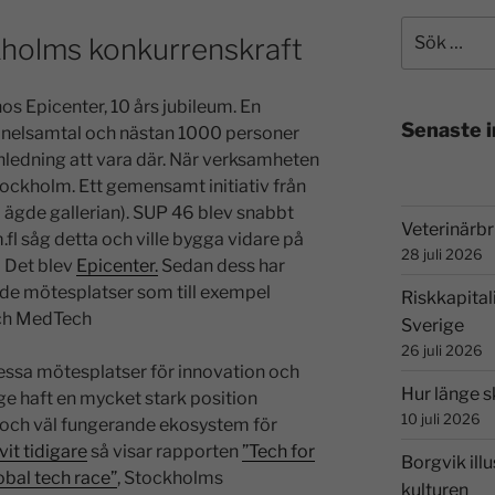
kholms konkurrenskraft
hos Epicenter, 10 års jubileum. En
Senaste 
nelsamtal och nästan 1000 personer
ledning att vara där. När verksamheten
tockholm. Ett gemensamt initiativ från
ägde gallerian). SUP 46 blev snabbt
Veterinärbri
.fl såg detta och ville bygga vidare på
28 juli 2026
 Det blev
Epicenter.
Sedan dess har
rade mötesplatser som till exempel
Riskkapital
h MedTech
Sverige
26 juli 2026
essa mötesplatser för innovation och
Hur länge s
e haft en mycket stark position
10 juli 2026
ivt och väl fungerande ekosystem för
vit tidigare
så visar rapporten
”Tech for
Borgvik illu
bal tech race”
, Stockholms
kulturen