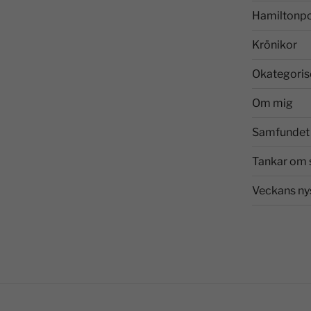
Hamiltonp
Krönikor
Okategoris
Om mig
Samfundet 
Tankar om 
Veckans ny