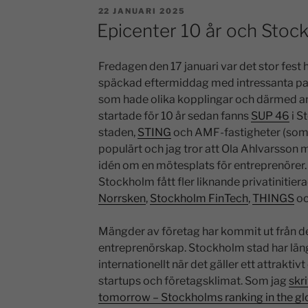
22 JANUARI 2025
Epicenter 10 år och Stoc
Fredagen den 17 januari var det stor fest 
späckad eftermiddag med intressanta pa
som hade olika kopplingar och därmed an
startade för 10 år sedan fanns
SUP 46
i S
staden,
STING
och AMF-fastigheter (som 
populärt och jag tror att Ola Ahlvarsson m
idén om en mötesplats för entreprenörer.
Stockholm fått fler liknande privatinitie
Norrsken
,
Stockholm FinTech
,
THINGS
oc
Mängder av företag har kommit ut från d
entreprenörskap. Stockholm stad har läng
internationellt när det gäller ett attrakt
startups och företagsklimat. Som jag
skri
tomorrow – Stockholms ranking in the glo