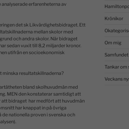
de analyserade erfarenheterna av
Hamiltonp
Krönikor
ringen det sk Likvärdighetsbidraget. Ett
Okategoris
ultatskillnaderna mellan skolor med
rund och andra skolor. När bidraget
Om mig
har sedan vuxit till 8,2 miljarder kronor.
nnen utifrån en socioekonomisk
Samfundet 
Tankar om 
att minska resultatskillnaderna?
Veckans ny
lärartätheten bland skolhuvudmän med
. MEN den konstaterar samtidigt att
för att bidraget har medfört att huvudmän
snitt har knappat in på övriga
 de nationella proven i svenska och
alysen).