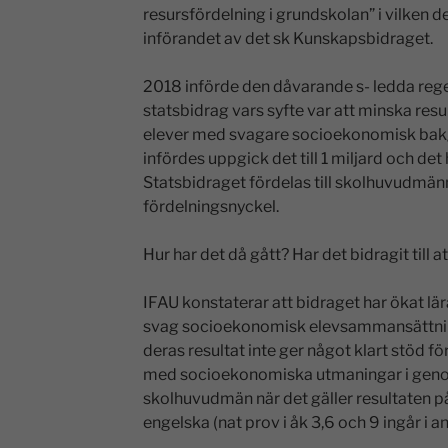
resursfördelning i grundskolan” i vilken 
införandet av det sk Kunskapsbidraget.
2018 införde den dåvarande s- ledda rege
statsbidrag vars syfte var att minska res
elever med svagare socioekonomisk bakg
infördes uppgick det till 1 miljard och det 
Statsbidraget fördelas till skolhuvudmä
fördelningsnyckel.
Hur har det då gått? Har det bidragit till 
IFAU konstaterar att bidraget har ökat 
svag socioekonomisk elevsammansättning
deras resultat inte ger något klart stöd 
med socioekonomiska utmaningar i genom
skolhuvudmän när det gäller resultaten på
engelska (nat prov i åk 3,6 och 9 ingår i an