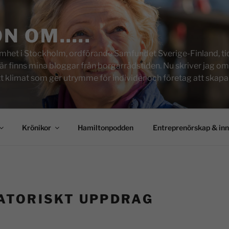
ON OM…..
het i Stockholm, ordförande Samfundet Sverige-Finland, tid
inns mina bloggar från borgarrådstiden. Nu skriver jag om skol
tt klimat som ger utrymme för individer och företag att skapa u
Krönikor
Hamiltonpodden
Entreprenörskap & in
ATORISKT UPPDRAG