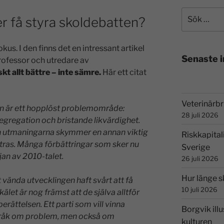
er få styra skoldebatten?
us. I den finns det en intressant artikel
Senaste 
ofessor och utredare av
skt allt bättre – inte sämre.
Här ett citat
Veterinärbri
den är ett hopplöst problemområde:
28 juli 2026
egregation och bristande likvärdighet.
n utmaningarna skymmer en annan viktig
Riskkapital
tras. Många förbättringar som sker nu
Sverige
rjan av
2010-talet.
26 juli 2026
Hur länge s
 vända utvecklingen haft svårt att få
10 juli 2026
Skälet är nog främst att de själva alltför
erättelsen. Ett parti som vill vinna
Borgvik illu
råk om problem, men också om
kulturen