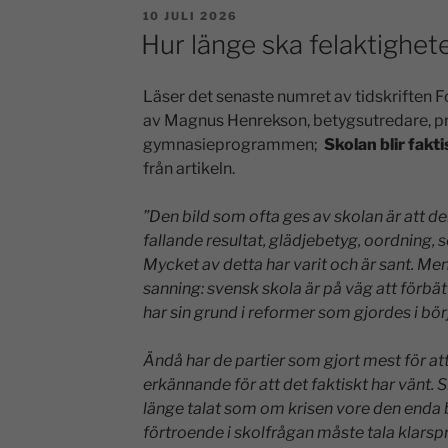
10 JULI 2026
Hur länge ska felaktighet
Läser det senaste numret av tidskriften Fok
av Magnus Henrekson, betygsutredare, pr
gymnasieprogrammen;
Skolan blir fakti
från artikeln.
”Den bild som ofta ges av skolan är att 
fallande resultat,
glädjebetyg, oordning, s
Mycket av detta har varit och
är sant. Me
sanning: svensk skola är på väg att
förbät
har sin grund i reformer som gjordes i bö
Ändå har de partier som gjort mest för att
erkännande
för att det faktiskt har vänt. 
länge talat som om
krisen vore den enda b
förtroende i skolfrågan måste tala
klarsp