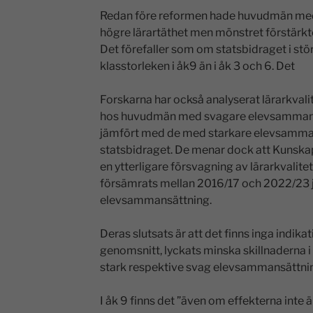
Redan före reformen hade huvudmän m
högre lärartäthet men mönstret förstärkte
Det förefaller som om statsbidraget i stö
klasstorleken i åk9 än i åk 3 och 6. Det
Forskarna har också analyserat lärarkvalit
hos huvudmän med svagare elevsammansä
jämfört med de med starkare elevsammans
statsbidraget. De menar dock att Kunskaps
en ytterligare försvagning av lärarkvalite
försämrats mellan 2016/17 och 2022/23
elevsammansättning.
Deras slutsats är att det finns inga indika
genomsnitt, lyckats minska skillnaderna
stark respektive svag elevsammansättni
I åk 9 finns det ”även om effekterna inte är