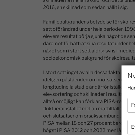
skillnaderna mellan skolor och detta unde
2016, en skillnad som sedan hållit i sig.
Familjebakgrundens betydelse för skolres
sett oförändrad under hela perioden 199
elevers resultat börja sjunka något de s
däremot förbättrat sina resultat under he
något som i stort sett aldrig syns i medie
socioekonomisk bakgrund för skolresultat
I stort sett inget av alla dessa fakta syn
Ny
ideligen påståenden om motsatsen. En sl
longitudinella studie är därför istället at
Här
elevsortering och skillnader i resultat me
alltså omöjligt kan förklara PISA-resultate
fluktuerar istället mellan mättillfällena p
och slutsatser om orsakssamband. Till ex
PISA mellan 18 och 27 procent beroende p
högst i PISA 2012 och 2022 men lägre dä