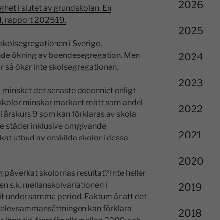
2026
ghet i slutet av grundskolan. En
d, rapport 2025:19.
2025
skolsegregationen i Sverige,
nde ökning av boendesegregation. Men
2024
r så ökar inte skolsegregationen.
2023
minskat det senaste decenniet enligt
n skolor minskar markant mätt som andel
2022
 i årskurs 9 som kan förklaras av skola
örre städer inklusive omgivande
2021
at utbud av enskilda skolor i dessa
2020
påverkat skolornas resultat? Inte heller
en s.k. mellanskolvariationen i
2019
kit under samma period. Faktum är att det
st elevsammansättningen kan förklara
2018