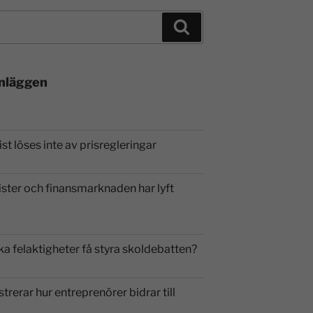
inläggen
st löses inte av prisregleringar
ister och finansmarknaden har lyft
ka felaktigheter få styra skoldebatten?
strerar hur entreprenörer bidrar till