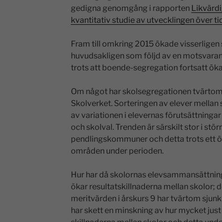
gedigna genomgång i rapporten
Likvärdi
kvantitativ studie av utvecklingen över ti
Fram till omkring 2015 ökade visserligen 
huvudsakligen som följd av en motsvara
trots att boende-segregation fortsatt öka
Om något har skolsegregationen tvärtom 
Skolverket. Sorteringen av elever mella
av variationen i elevernas förutsättningar
och skolval. Trenden är särskilt stor i st
pendlingskommuner och detta trots ett ök
områden under perioden.
Hur har då skolornas elevsammansättning 
ökar resultatskillnaderna mellan skolor; d
meritvärden i årskurs 9 har tvärtom sjun
har skett en minskning av hur mycket ju