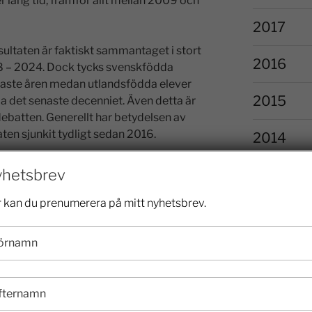
r lång tid, framför allt mellan 2009 och
2017
ultaten är faktiskt sammantaget i stort
2016
8 – 2024. Dock tycks svenskfödda
enaste åren medan utlandsfödda elever
2015
la det senaste decenniet. Även detta är
debatten. Generellt har betydelsen av
en sjunkit tydligt sedan 2016.
2014
s i mediedebatten, tvärtom framhärdas
hetsbrev
2013
utsats baserad på Skolverkets
t skolsegregation, familjebakgrund,
 kan du prenumerera på mitt nyhetsbrev.
2012
llan skolor under det senaste decenniet
n under en följd av år. Dessa resultat
2011
å ett sätt som omöjliggör enkla tolkningar
empel varierar andelen lågpresterande i
2010
å ämne och mättillfälle; andelen var
remellan, 2015 och 2018.”