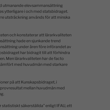
ed utmanande elevsammansättning
s ytterligare i och med statsbidraget.
rre utsträckning används för att minska
eten och konstaterar att lärarkvaliteten
ttning hade en sjunkande trend
ättning under åren före införandet av
bidraget har bidragit till att förhindra
ten. Men lärarkvaliteten har de facto
 jämfört med huvudmän med starkare
tioner på att Kunskapsbidraget, i
 i provresultat mellan huvudmän med
ng.
 statistiskt säkerställda” enligt IFAU, ett