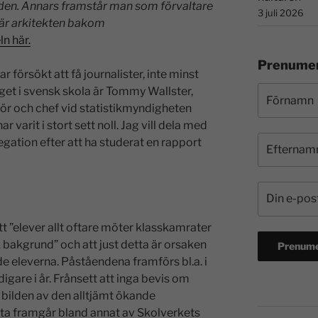
den. Annars
framstår man som förvaltare
3 juli 2026
 är arkitekten bakom
ln här.
Prenumer
r försökt att få journalister, inte minst
läget i svensk skola är Tommy Wallster,
tör och chef vid statistikmyndigheten
ar varit i stort sett noll. Jag vill dela med
egation efter att ha studerat en rapport
tt ”elever allt oftare möter klasskamrater
bakgrund” och att just detta är orsaken
de eleverna. Påståendena framförs bl.a. i
gare i år. Frånsett att inga bevis om
ilden av den alltjämt ökande
ta framgår bland annat av Skolverkets