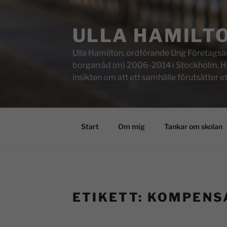
ULLA HAMILT
Ulla Hamilton, ordförande Ung Företagsam
borgarråd (m) 2006-2014 i Stockholm. Här f
insikten om att ett samhälle förutsätter e
Start
Om mig
Tankar om skolan
ETIKETT:
KOMPENS