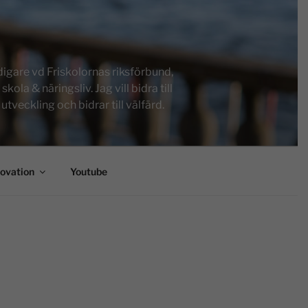
igare vd Friskolornas riksförbund,
a & näringsliv. Jag vill bidra till
tveckling och bidrar till välfärd.
novation
Youtube