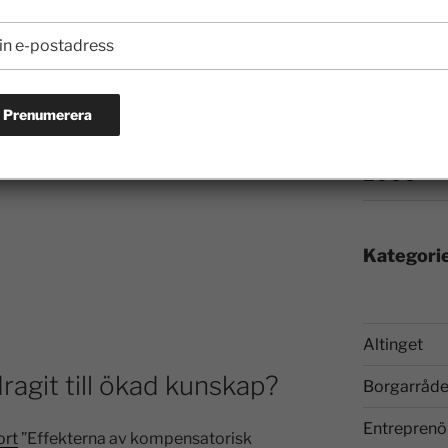
2009
har mycket svårt att förstå varför det
 från media av att ta till sig denna
2008
ildsättningen att friskolorna och det fria
2007
2006
Kategori
Altinget
agit till ökad kunskap?
Borgarråde
Entreprenö
ort
”Effekterna av kompensatorisk