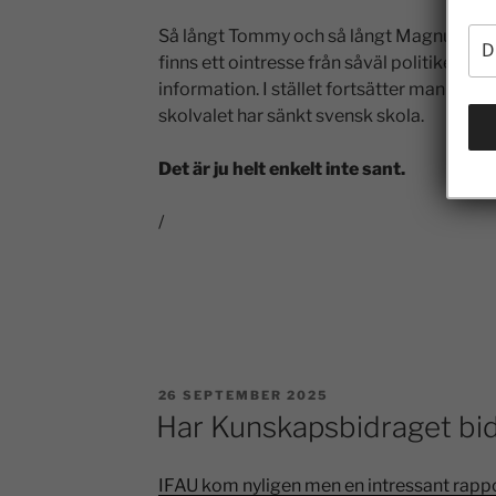
Så långt Tommy och så långt Magnus. Jag 
finns ett ointresse från såväl politiker som
information. I stället fortsätter man med b
skolvalet har sänkt svensk skola.
Det är ju helt enkelt inte sant.
/
26 SEPTEMBER 2025
Har Kunskapsbidraget bidr
IFAU kom nyligen men en intressant rapp