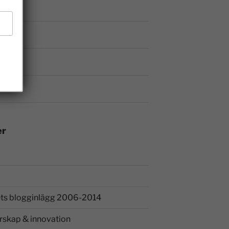
er
ts blogginlägg 2006-2014
rskap & innovation