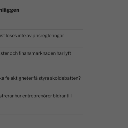
inläggen
st löses inte av prisregleringar
ister och finansmarknaden har lyft
ka felaktigheter få styra skoldebatten?
strerar hur entreprenörer bidrar till