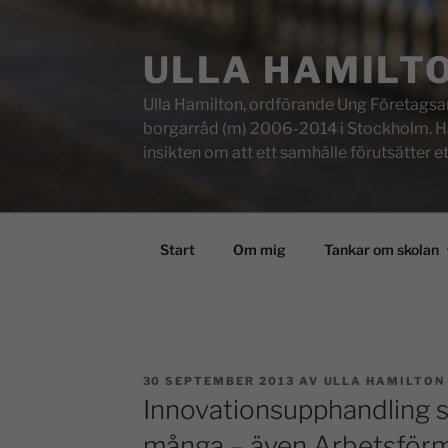
ULLA HAMILT
Ulla Hamilton, ordförande Ung Företagsam
borgarråd (m) 2006-2014 i Stockholm. Här f
insikten om att ett samhälle förutsätter e
Start
Om mig
Tankar om skolan
30 SEPTEMBER 2013
AV
ULLA HAMILTON
Innovationsupphandling s
många – även Arbetsför