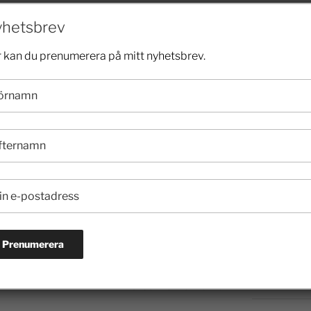
2024
hetsbrev
 kan du prenumerera på mitt nyhetsbrev.
2023
2022
2021
2020
-2014
2019
2018
NÄSTA
Förbifart Stockholm välkomnas av
2017
stockholmarna