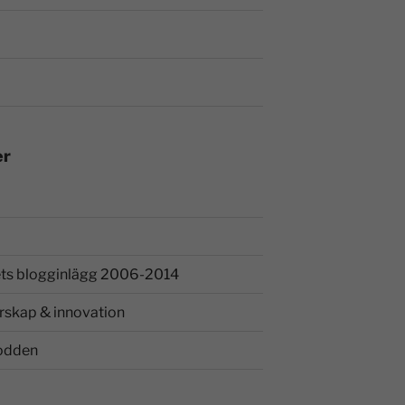
er
ts blogginlägg 2006-2014
rskap & innovation
odden