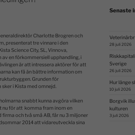
Senaste 
eneraldirektör Charlotte Brogren och
Veterinärbri
, presenterat tre vinnare i den
28 juli 2026
sta Science City, SL, Vinnova,
Riskkapital
rm av en förkommersiell upphandling, i
Sverige
vlingen är att intressera aktörer för att
26 juli 2026
arna kan få än bättre information om
strukturbyggen. Grunden för
Hur länge s
sker i Kista med omnejd.
10 juli 2026
holmarna snabbt kunna avgöra vilken
Borgvik illu
st nu för att komma fram inom en
kulturen
ld firma och två små AB, får nu 3 miljoner
3 juli 2026
idsommar 2014 att vidareutveckla sina