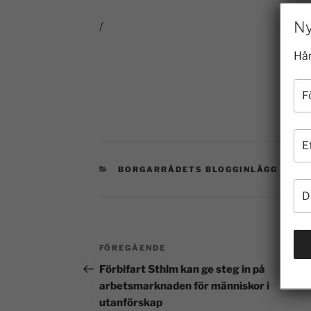
Ny
/
Här
BORGARRÅDETS BLOGGINLÄGG 2006
FÖREGÅENDE
Förbifart Sthlm kan ge steg in på
arbetsmarknaden för människor i
utanförskap