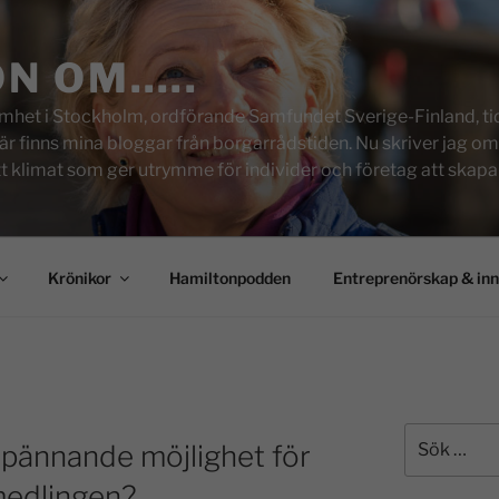
ON OM…..
het i Stockholm, ordförande Samfundet Sverige-Finland, tid
inns mina bloggar från borgarrådstiden. Nu skriver jag om skol
tt klimat som ger utrymme för individer och företag att skapa u
Krönikor
Hamiltonpodden
Entreprenörskap & in
pännande möjlighet för
medlingen?