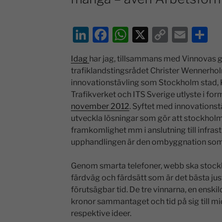
Li
F
W
X
C
E
D
n
a
h
o
m
el
Idag
har jag, tillsammans med Vinnovas g
k
c
at
p
ai
a
trafiklandstingsrådet Christer Wennerholm
e
e
s
y
l
innovationstävling som Stockholm stad, Ki
dI
b
A
Li
Trafikverket och ITS Sverige utlyste i fo
november 2012
. Syftet med innovationstä
n
o
p
n
utveckla lösningar som gör att stockholm
o
p
k
framkomlighet mm i anslutning till infra
k
upphandlingen är den ombyggnation som 
Genom smarta telefoner, webb ska stock
färdväg och färdsätt som är det bästa ju
förutsägbar tid. De tre vinnarna, en enski
kronor sammantaget och tid på sig till m
respektive ideer.