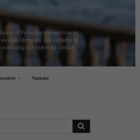
igare vd Friskolornas riksförbund,
a & näringsliv. Jag vill bidra till
tveckling och bidrar till välfärd.
novation
Youtube