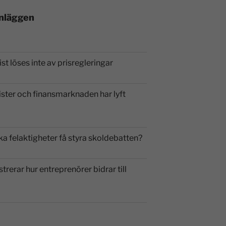
inläggen
st löses inte av prisregleringar
ister och finansmarknaden har lyft
ka felaktigheter få styra skoldebatten?
strerar hur entreprenörer bidrar till