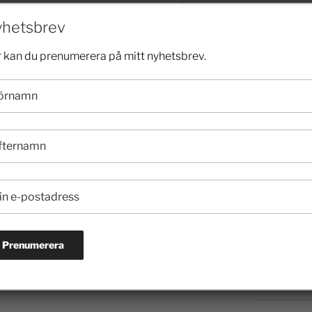
NÄSTA
2024
hetsbrev
Utbyte av ideer och metoder viktigt i
kampen mot utanförskap
 kan du prenumerera på mitt nyhetsbrev.
2023
2022
2021
2020
2019
2018
2017