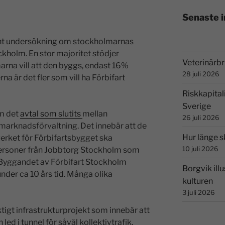
Senaste 
ant undersökning om stockholmarnas
ockholm. En stor majoritet stödjer
Veterinärbri
marna vill att den byggs, endast 16%
28 juli 2026
na är det fler som vill ha Förbifart
Riskkapital
Sverige
m det
avtal som slutits
mellan
26 juli 2026
marknadsförvaltning. Det innebär att de
Hur länge s
erket för Förbifartsbygget ska
10 juli 2026
personer från Jobbtorg Stockholm som
e. Byggandet av Förbifart Stockholm
Borgvik illu
der ca 10 års tid. Många olika
kulturen
3 juli 2026
ktigt infrastrukturprojekt som innebär att
led i tunnel för såväl kollektivtrafik,