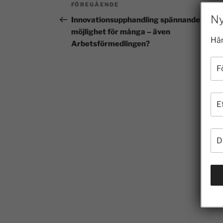
FÖREGÅENDE
Ny
Innovationsupphandling spännande
möjlighet för många – även
Här
Arbetsförmedlingen?