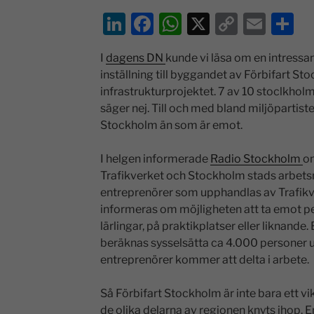
Li
F
W
X
C
E
D
n
a
h
o
m
el
I
dagens DN
kunde vi läsa om en intress
k
c
at
p
ai
a
inställning till byggandet av Förbifart St
e
e
s
y
l
infrastrukturprojektet. 7 av 10 stoclkhol
dI
b
A
Li
säger nej. Till och med bland miljöpartister
Stockholm än som är emot.
n
o
p
n
o
p
k
I helgen informerade
Radio Stockholm
o
k
Trafikverket och Stockholm stads arbets
entreprenörer som upphandlas av Trafikv
informeras om möjligheten att ta emot 
lärlingar, på praktikplatser eller liknand
beräknas sysselsätta ca 4.000 personer un
entreprenörer kommer att delta i arbete.
Så Förbifart Stockholm är inte bara ett vi
de olika delarna av regionen knyts ihop. En 