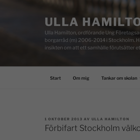
ULLA HAMILT
Ulla Hamilton, ordförande Ung Företagsam
borgarråd (m) 2006-2014 i Stockholm. Här f
insikten om att ett samhälle förutsätter e
Start
Om mig
Tankar om skolan
1 OKTOBER 2013
AV
ULLA HAMILTON
Förbifart Stockholm väl