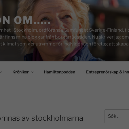
ON OM…..
het i Stockholm, ordförande Samfundet Sverige-Finland, tid
inns mina bloggar från borgarrådstiden. Nu skriver jag om skol
tt klimat som ger utrymme för individer och företag att skapa u
Krönikor
Hamiltonpodden
Entreprenörskap & in
komnas av stockholmarna