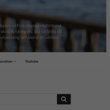
igare vd Friskolornas riksförbund,
a & näringsliv. Jag vill bidra till
tveckling och bidrar till välfärd.
novation
Youtube