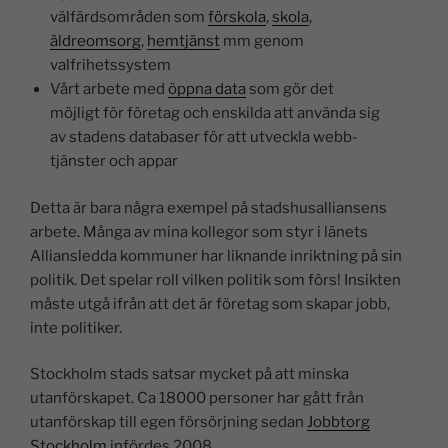
välfärdsområden som
förskola
,
skola
,
äldreomsorg
,
hemtjänst
mm genom
valfrihetssystem
Vårt arbete med
öppna data
som gör det
möjligt för företag och enskilda att använda sig
av stadens databaser för att utveckla webb-
tjänster och appar
Detta är bara några exempel på stadshusalliansens
arbete. Många av mina kollegor som styr i länets
Alliansledda kommuner har liknande inriktning på sin
politik. Det spelar roll vilken politik som förs! Insikten
måste utgå ifrån att det är företag som skapar jobb,
inte politiker.
Stockholm stads satsar mycket på att minska
utanförskapet. Ca 18000 personer har gått från
utanförskap till egen försörjning sedan
Jobbtorg
Stockholm
infördes 2008.