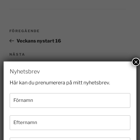
FÖREGÅENDE
Veckans nystart 16
NÄSTA
×
Full fart hos Trafik Stockholm
Nyhetsbrev
Här kan du prenumerera på mitt nyhetsbrev.
Senaste inläggen