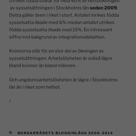
Utrikes födda svarar för hela 40% av nettoökningen
av sysselsättningen i Stockholms län
sedan 2009
.
Detta gäller även i riket i stort. Antalet inrikes födda
sysselsatta ökade med 6% medan antalet utrikes
födda sysselsatta ökade med 15%. En intressant
siffra mot bakgrund av integrationsdebatten.
Kvinnorna står för en stor del av ökningen av
sysselsättningen. Arbetslösheten är också lägre
bland kvinnor än bland männen.
Och ungdomsarbetslösheten är lägre i Stockholms
län än i riket som helhet.
/
BORGARRÅDETS BLOGGINLÄGG 2006-2014