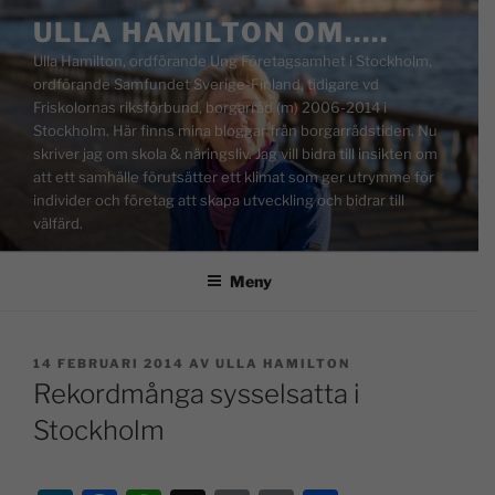
ULLA HAMILTON OM…..
Ulla Hamilton, ordförande Ung Företagsamhet i Stockholm,
ordförande Samfundet Sverige-Finland, tidigare vd
Friskolornas riksförbund, borgarråd (m) 2006-2014 i
Stockholm. Här finns mina bloggar från borgarrådstiden. Nu
skriver jag om skola & näringsliv. Jag vill bidra till insikten om
att ett samhälle förutsätter ett klimat som ger utrymme för
individer och företag att skapa utveckling och bidrar till
välfärd.
Meny
14 FEBRUARI 2014
AV
ULLA HAMILTON
Rekordmånga sysselsatta i
Stockholm