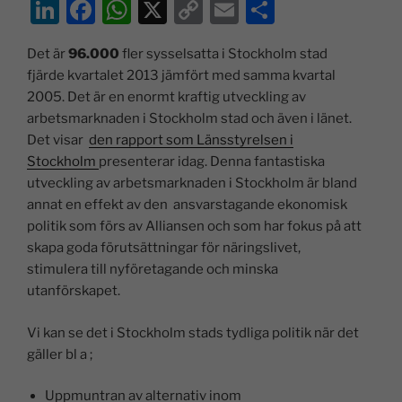
Li
F
W
X
C
E
D
n
a
h
o
m
el
Det är
96.000
fler sysselsatta i Stockholm stad
k
c
at
p
ai
a
fjärde kvartalet 2013 jämfört med samma kvartal
e
e
s
y
l
2005. Det är en enormt kraftig utveckling av
dI
b
A
Li
arbetsmarknaden i Stockholm stad och även i länet.
Det visar
den rapport som Länsstyrelsen i
n
o
p
n
Stockholm
presenterar idag. Denna fantastiska
o
p
k
utveckling av arbetsmarknaden i Stockholm är bland
k
annat en effekt av den ansvarstagande ekonomisk
politik som förs av Alliansen och som har fokus på att
skapa goda förutsättningar för näringslivet,
stimulera till nyföretagande och minska
utanförskapet.
Vi kan se det i Stockholm stads tydliga politik när det
gäller bl a ;
Uppmuntran av alternativ inom