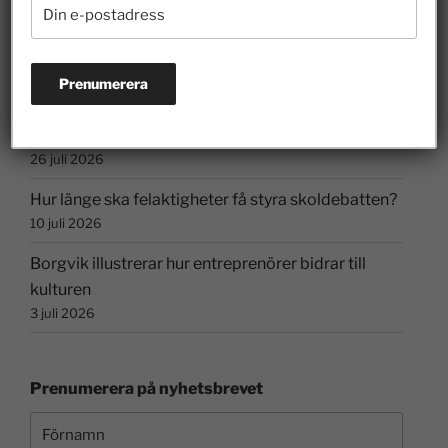
Veterinärbrist löses inte av prisregleringar
28 juli 2026
Riskkapitalister och finansmarknaden har lyft
Sverige
26 juli 2026
Hur länge ska felaktigheter få styra skoldebatten?
10 juli 2026
Borgvik illustrerar hur entreprenörer bidrar till
kulturen
3 juli 2026
Prenumerera på nyhetsbrevet