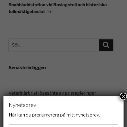
Snabbladdstation vid Roslagstull och historiska
fullmäktigebeslut
Senaste inläggen
Veterinärbrist löses inte av prisregleringar
×
28 juli 2026
Nyhetsbrev
Riskkapitalister och finansmarknaden har lyft
Här kan du prenumerera på mitt nyhetsbrev.
Sverige
26 juli 2026