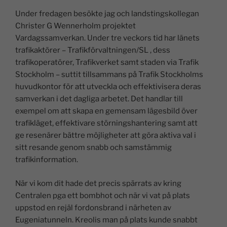
n
a
h
o
m
el
Under fredagen besökte jag och landstingskollegan
k
c
at
p
ai
a
Christer G Wennerholm projektet
e
e
s
y
l
Vardagssamverkan. Under tre veckors tid har länets
dI
b
A
Li
trafikaktörer – Trafikförvaltningen/SL , dess
trafikoperatörer, Trafikverket samt staden via Trafik
n
o
p
n
Stockholm – suttit tillsammans på Trafik Stockholms
o
p
k
huvudkontor för att utveckla och effektivisera deras
k
samverkan i det dagliga arbetet. Det handlar till
exempel om att skapa en gemensam lägesbild över
trafikläget, effektivare störningshantering samt att
ge resenärer bättre möjligheter att göra aktiva val i
sitt resande genom snabb och samstämmig
trafikinformation.
När vi kom dit hade det precis spärrats av kring
Centralen pga ett bombhot och när vi vat på plats
uppstod en rejäl fordonsbrand i närheten av
Eugeniatunneln. Kreolis man på plats kunde snabbt