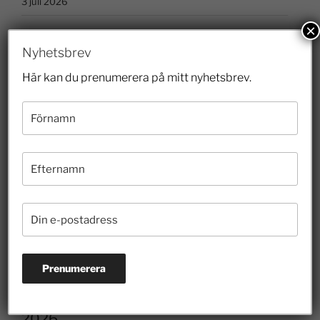
3 juli 2026
×
Nyhetsbrev
Prenumerera på nyhetsbrevet
Här kan du prenumerera på mitt nyhetsbrev.
2026