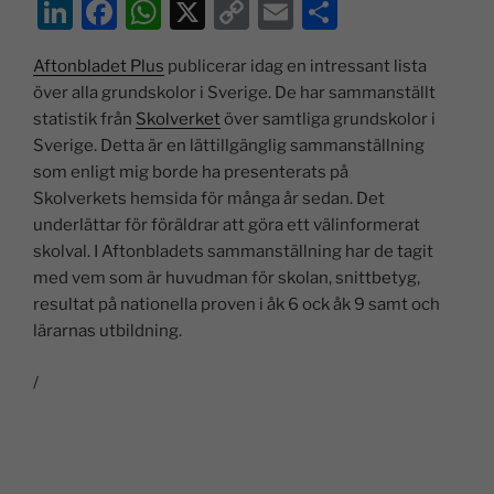
Li
F
W
X
C
E
D
n
a
h
o
m
el
Aftonbladet Plus
publicerar idag en intressant lista
k
c
at
p
ai
a
över alla grundskolor i Sverige. De har sammanställt
e
e
s
y
l
statistik från
Skolverket
över samtliga grundskolor i
dI
b
A
Li
Sverige. Detta är en lättillgänglig sammanställning
som enligt mig borde ha presenterats på
n
o
p
n
Skolverkets hemsida för många år sedan. Det
o
p
k
underlättar för föräldrar att göra ett välinformerat
k
skolval. I Aftonbladets sammanställning har de tagit
med vem som är huvudman för skolan, snittbetyg,
resultat på nationella proven i åk 6 ock åk 9 samt och
lärarnas utbildning.
/