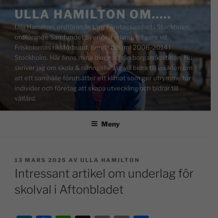
ULLA HAMILTON OM…..
Ulla Hamilton, ordförande Ung Företagsamhet i Stockholm,
ordförande Samfundet Sverige-Finland, tidigare vd
Friskolornas riksförbund, borgarråd (m) 2006-2014 i
Stockholm. Här finns mina bloggar från borgarrådstiden. Nu
skriver jag om skola & näringsliv. Jag vill bidra till insikten om
att ett samhälle förutsätter ett klimat som ger utrymme för
individer och företag att skapa utveckling och bidrar till
välfärd.
Meny
13 MARS 2025
AV
ULLA HAMILTON
Intressant artikel om underlag för
skolval i Aftonbladet