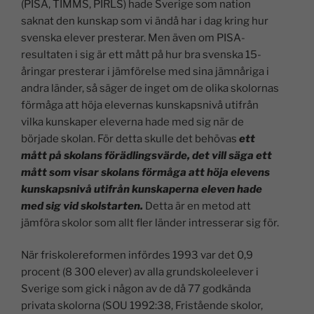
(PISA, TIMMS, PIRLS) hade Sverige som nation
saknat den kunskap som vi ändå har i dag kring hur
svenska elever presterar. Men även om PISA-
resultaten i sig är ett mått på hur bra svenska 15-
åringar presterar i jämförelse med sina jämnåriga i
andra länder, så säger de inget om de olika skolornas
förmåga att höja elevernas kunskapsnivå utifrån
vilka kunskaper eleverna hade med sig när de
började skolan. För detta skulle det behövas
ett
mått på skolans förädlingsvärde, det vill säga ett
mått som visar skolans förmåga att höja elevens
kunskapsnivå utifrån kunskaperna eleven hade
med sig vid skolstarten.
Detta är en metod att
jämföra skolor som allt fler länder intresserar sig för.
När friskolereformen infördes 1993 var det 0,9
procent (8 300 elever) av alla grundskoleelever i
Sverige som gick i någon av de då 77 godkända
privata skolorna (SOU 1992:38, Fristående skolor,