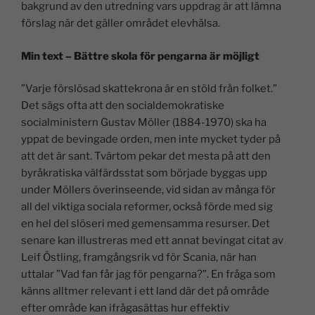
bakgrund av den utredning vars uppdrag är att lämna
förslag när det gäller området elevhälsa.
Min text – Bättre skola för pengarna är möjligt
”Varje förslösad skattekrona är en stöld från folket.”
Det sägs ofta att den socialdemokratiske
socialministern Gustav Möller (1884-1970) ska ha
yppat de bevingade orden, men inte mycket tyder på
att det är sant. Tvärtom pekar det mesta på att den
byråkratiska välfärdsstat som började byggas upp
under Möllers överinseende, vid sidan av många för
all del viktiga sociala reformer, också förde med sig
en hel del slöseri med gemensamma resurser. Det
senare kan illustreras med ett annat bevingat citat av
Leif Östling, framgångsrik vd för Scania, när han
uttalar ”Vad fan får jag för pengarna?”. En fråga som
känns alltmer relevant i ett land där det på område
efter område kan ifrågasättas hur effektiv