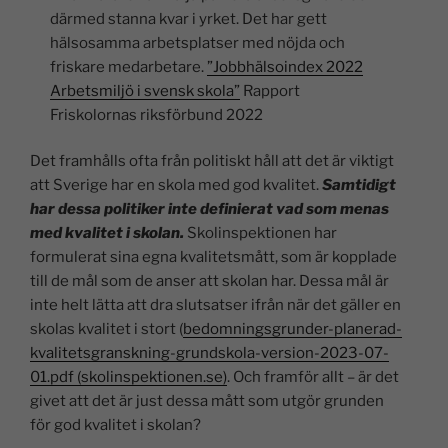
därmed stanna kvar i yrket. Det har gett
hälsosamma arbetsplatser med nöjda och
friskare medarbetare.
”Jobbhälsoindex 2022
Arbetsmiljö i svensk skola”
Rapport
Friskolornas riksförbund 2022
Det framhålls ofta från politiskt håll att det är viktigt
att Sverige har en skola med god kvalitet.
Samtidigt
har dessa politiker inte definierat vad som menas
med kvalitet i skolan.
Skolinspektionen har
formulerat sina egna kvalitetsmått, som är kopplade
till de mål som de anser att skolan har. Dessa mål är
inte helt lätta att dra slutsatser ifrån när det gäller en
skolas kvalitet i stort (
bedomningsgrunder-planerad-
kvalitetsgranskning-grundskola-version-2023-07-
01.pdf (skolinspektionen.se)
. Och framför allt – är det
givet att det är just dessa mått som utgör grunden
för god kvalitet i skolan?