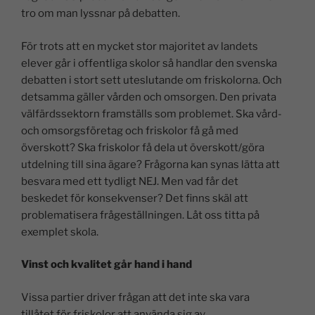
tro om man lyssnar på debatten.
För trots att en mycket stor majoritet av landets
elever går i offentliga skolor så handlar den svenska
debatten i stort sett uteslutande om friskolorna. Och
detsamma gäller vården och omsorgen. Den privata
välfärdssektorn framställs som problemet. Ska vård-
och omsorgsföretag och friskolor få gå med
överskott? Ska friskolor få dela ut överskott/göra
utdelning till sina ägare? Frågorna kan synas lätta att
besvara med ett tydligt NEJ. Men vad får det
beskedet för konsekvenser? Det finns skäl att
problematisera frågeställningen. Låt oss titta på
exemplet skola.
Vinst och kvalitet går hand i hand
Vissa partier driver frågan att det inte ska vara
tillåtet för friskolor att använda sig av