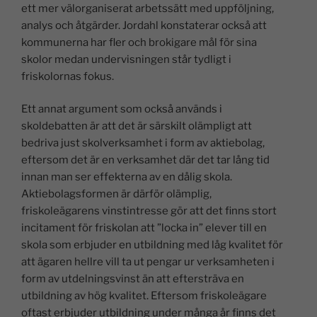
ett mer välorganiserat arbetssätt med uppföljning,
analys och åtgärder. Jordahl konstaterar också att
kommunerna har fler och brokigare mål för sina
skolor medan undervisningen står tydligt i
friskolornas fokus.
Ett annat argument som också används i
skoldebatten är att det är särskilt olämpligt att
bedriva just skolverksamhet i form av aktiebolag,
eftersom det är en verksamhet där det tar lång tid
innan man ser effekterna av en dålig skola.
Aktiebolagsformen är därför olämplig,
friskoleägarens vinstintresse gör att det finns stort
incitament för friskolan att ”locka in” elever till en
skola som erbjuder en utbildning med låg kvalitet för
att ägaren hellre vill ta ut pengar ur verksamheten i
form av utdelningsvinst än att eftersträva en
utbildning av hög kvalitet. Eftersom friskoleägare
oftast erbjuder utbildning under många år finns det