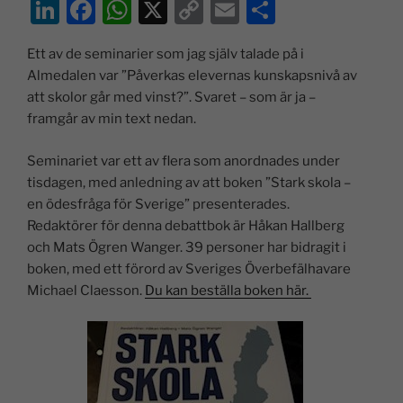
Li
F
W
X
C
E
D
n
a
h
o
m
el
Ett av de seminarier som jag själv talade på i
k
c
at
p
ai
a
Almedalen var ”Påverkas elevernas kunskapsnivå av
e
e
s
y
l
att skolor går med vinst?”. Svaret – som är ja –
dI
b
A
Li
framgår av min text nedan.
n
o
p
n
Seminariet var ett av flera som anordnades under
o
p
k
tisdagen, med anledning av att boken ”Stark skola –
k
en ödesfråga för Sverige” presenterades.
Redaktörer för denna debattbok är Håkan Hallberg
och Mats Ögren Wanger. 39 personer har bidragit i
boken, med ett förord av Sveriges Överbefälhavare
Michael Claesson.
Du kan beställa boken här.