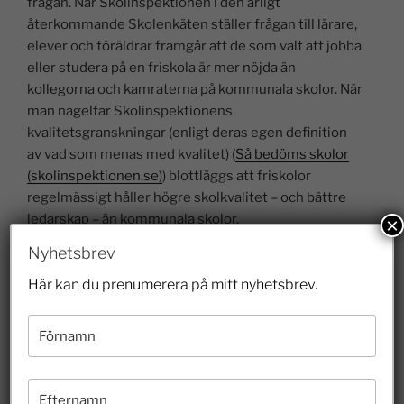
frågan. När Skolinspektionen i den årligt
återkommande Skolenkäten ställer frågan till lärare,
elever och föräldrar framgår att de som valt att jobba
eller studera på en friskola är mer nöjda än
kollegorna och kamraterna på kommunala skolor. När
man nagelfar Skolinspektionens
kvalitetsgranskningar (enligt deras egen definition
av vad som menas med kvalitet) (
Så bedöms skolor
(skolinspektionen.se)
) blottläggs att friskolor
regelmässigt håller högre skolkvalitet – och bättre
ledarskap – än kommunala skolor.
×
Nyhetsbrev
Friskolor presterar bättre
Här kan du prenumerera på mitt nyhetsbrev.
När de senaste PISA-resultaten för 15-åringar
analyseras visar det sig att
friskolornas elever ligger
ett helt läsår före
eleverna i kommunala skolor.
Skolforskaren Gabriel Heller Sahlgrens analys är
förbluffande (
Vad kan vi lära av PISA 2022? Faktorer