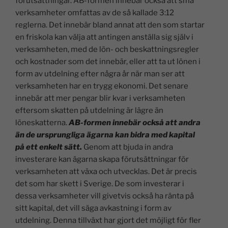
förutsättningar. AB-formen innebär också att små
verksamheter omfattas av de så kallade 3:12
reglerna. Det innebär bland annat att den som startar
en friskola kan välja att antingen anställa sig själv i
verksamheten, med de lön- och beskattningsregler
och kostnader som det innebär, eller att ta ut lönen i
form av utdelning efter några år när man ser att
verksamheten har en trygg ekonomi. Det senare
innebär att mer pengar blir kvar i verksamheten
eftersom skatten på utdelning är lägre än
löneskatterna.
AB-formen innebär också att andra
än de ursprungliga ägarna kan bidra med kapital
på ett enkelt sätt.
Genom att bjuda in andra
investerare kan ägarna skapa förutsättningar för
verksamheten att växa och utvecklas. Det är precis
det som har skett i Sverige. De som investerar i
dessa verksamheter vill givetvis också ha ränta på
sitt kapital, det vill säga avkastning i form av
utdelning. Denna tillväxt har gjort det möjligt för fler