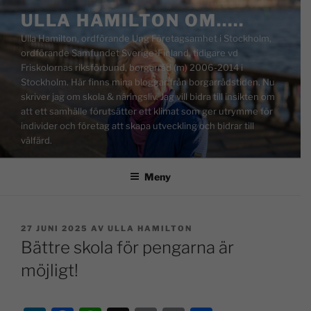
ULLA HAMILTON OM…..
Ulla Hamilton, ordförande Ung Företagsamhet i Stockholm,
ordförande Samfundet Sverige-Finland, tidigare vd
Friskolornas riksförbund, borgarråd (m) 2006-2014 i
Stockholm. Här finns mina bloggar från borgarrådstiden. Nu
skriver jag om skola & näringsliv. Jag vill bidra till insikten om
att ett samhälle förutsätter ett klimat som ger utrymme för
individer och företag att skapa utveckling och bidrar till
välfärd.
Meny
27 JUNI 2025
AV
ULLA HAMILTON
Bättre skola för pengarna är
möjligt!