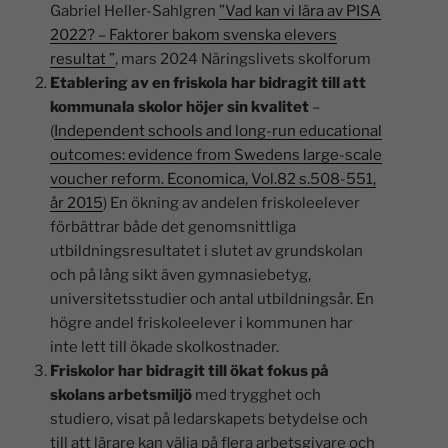
Gabriel Heller-Sahlgren
”Vad kan vi lära av PISA
2022? – Faktorer bakom svenska elevers
resultat ”
, mars 2024 Näringslivets skolforum
Etablering av en friskola har bidragit till att
kommunala skolor höjer sin kvalitet
–
(
Independent schools and long-run educational
outcomes: evidence from Swedens large-scale
voucher reform. Economica, Vol.82 s.508-551,
år 2015
) En ökning av andelen friskoleelever
förbättrar både det genomsnittliga
utbildningsresultatet i slutet av grundskolan
och på lång sikt även gymnasiebetyg,
universitetsstudier och antal utbildningsår. En
högre andel friskoleelever i kommunen har
inte lett till ökade skolkostnader.
Friskolor har bidragit till ökat fokus på
skolans arbetsmiljö
med trygghet och
studiero, visat på ledarskapets betydelse och
till att lärare kan välja på flera arbetsgivare och