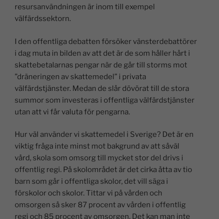
resursanvändningen är inom till exempel
välfärdssektorn.
I den offentliga debatten försöker vänsterdebattörer
i dag muta in bilden av att det är de som håller hårt i
skattebetalarnas pengar när de går till storms mot
”dräneringen av skattemedel” i privata
välfärdstjänster. Medan de slår dövörat till de stora
summor som investeras i offentliga välfärdstjänster
utan att vi får valuta för pengarna.
Hur väl använder vi skattemedel i Sverige? Det är en
viktig fråga inte minst mot bakgrund av att såväl
vård, skola som omsorg till mycket stor del drivs i
offentlig regi. På skolområdet är det cirka åtta av tio
barn som går i offentliga skolor, det vill säga i
förskolor och skolor. Tittar vi på vården och
omsorgen så sker 87 procent av vården i offentlig
regi och 85 procent av omsorgen. Det kan man inte