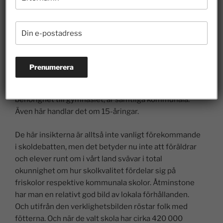
bakom svenska elevers resultat – IFN
). Elever med
liknande bakgrund har jämförts och resultatet visar
på skillnaden – ett helt läsår för de som gått i en
friskola. Hur kan det komma sig att det inte finns en
enorm debatt om detta resultat? För samtidigt vet vi
också – även om det inte är en särskilt spridd insikt i
skoldebatten – att av närmare 100 grundskolor där
över 30 procent av eleverna lämnar årskurs nio utan
behörighet till gymnasiet, är samtliga kommunala.
Även här handlar det om 15-åringar.
De här insikterna är alltså inte vanligt förekommande
i skoldebatten, men det betyder nu inte att föräldrar
och elever runt om i vårt land svävar i total
okunnighet om hur skolkvalitet fördelar sig på
friskolor respektive kommunala skolor. Åtminstone
har man en relativt god bild av lokala förhållanden.
Och utifrån den verklighetsbilden röstar folk med
fötterna. Och när de valt skola har cirka 420 000