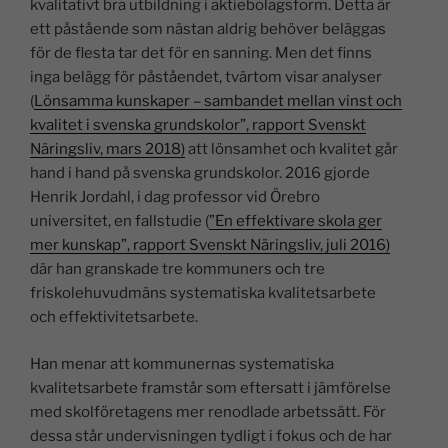
kvalitativt bra utbildning i aktiebolagsform. Detta är
ett påstående som nästan aldrig behöver beläggas
för de flesta tar det för en sanning. Men det finns
inga belägg för påståendet, tvärtom visar analyser
(
Lönsamma kunskaper – sambandet mellan vinst och
kvalitet i svenska grundskolor”, rapport Svenskt
Näringsliv, mars 2018)
att lönsamhet och kvalitet går
hand i hand på svenska grundskolor. 2016 gjorde
Henrik Jordahl, i dag professor vid Örebro
universitet, en fallstudie (
”En effektivare skola ger
mer kunskap”, rapport Svenskt Näringsliv, juli 2016)
där han granskade tre kommuners och tre
friskolehuvudmäns systematiska kvalitetsarbete
och effektivitetsarbete.
Han menar att kommunernas systematiska
kvalitetsarbete framstår som eftersatt i jämförelse
med skolföretagens mer renodlade arbetssätt. För
dessa står undervisningen tydligt i fokus och de har