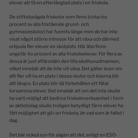
elever att få en efterlängtad plats i en friskola.
De stiftelseägda friskolor som finns (cirka nio
procent av alla fristående grund- och
gymnasieskolor) har funnits länge men de har inte
visat något större intresse för att växa och därmed
erbjuda fler elever en skolplats. Här återfinns
ungefär tio procent av alla friskoleelever. För flera av
dessa är just affärsidén den lilla skolhuvudmannen,
vilket innebär att de inte vill växa. Det gäller även om
allt fler vill ha en plats i dessa skolor och köerna blir
allt längre. En plats blir då förbehållen ett fåtal
tursamma elever. Det innebär att om det inte skulle
ha varit möjligt att bedriva friskoleverksamhet i form
av aktiebolag skulle troligen betydligt färre elever ha
fått möjlighet att gå i en friskola, än vad som är fallet i
dag.
Det bär också syn för sägen att det, enligt en ESO-