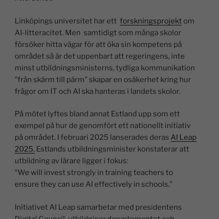
Linköpings universitet har ett
forskningsprojekt
om
AI-litteracitet. Men samtidigt som många skolor
försöker hitta vägar för att öka sin kompetens på
området så är det uppenbart att regeringens, inte
minst utbildningsministerns, tydliga kommunikation
”från skärm till pärm” skapar en osäkerhet kring hur
frågor om IT och AI ska hanteras i landets skolor.
På mötet lyftes bland annat Estland upp som ett
exempel på hur de genomfört ett nationellt initiativ
på området. I februari 2025 lanserades deras
AI Leap
2025.
Estlands utbildningsminister konstaterar att
utbildning av lärare ligger i fokus:
“We will invest strongly in training teachers to
ensure they can use AI effectively in schools.”
Initiativet AI Leap samarbetar med presidentens
Digital Council, utbildningsdepartementet och