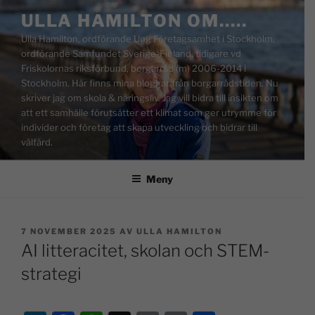
ULLA HAMILTON OM…..
Ulla Hamilton, ordförande Ung Företagsamhet i Stockholm,
ordförande Samfundet Sverige-Finland, tidigare vd
Friskolornas riksförbund, borgarråd (m) 2006-2014 i
Stockholm. Här finns mina bloggar från borgarrådstiden. Nu
skriver jag om skola & näringsliv. Jag vill bidra till insikten om
att ett samhälle förutsätter ett klimat som ger utrymme för
individer och företag att skapa utveckling och bidrar till
välfärd.
Meny
7 NOVEMBER 2025
AV
ULLA HAMILTON
AI litteracitet, skolan och STEM-
strategi