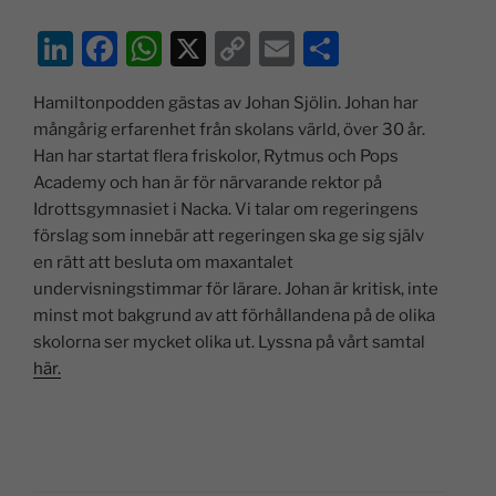
Li
F
W
X
C
E
D
n
a
h
o
m
el
Hamiltonpodden gästas av Johan Sjölin. Johan har
k
c
at
p
ai
a
mångårig erfarenhet från skolans värld, över 30 år.
e
e
s
y
l
Han har startat flera friskolor, Rytmus och Pops
dI
b
A
Li
Academy och han är för närvarande rektor på
Idrottsgymnasiet i Nacka. Vi talar om regeringens
n
o
p
n
förslag som innebär att regeringen ska ge sig själv
o
p
k
en rätt att besluta om maxantalet
k
undervisningstimmar för lärare. Johan är kritisk, inte
minst mot bakgrund av att förhållandena på de olika
skolorna ser mycket olika ut. Lyssna på vårt samtal
här.