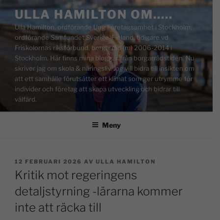
ULLA HAMILTON OM…..
Ulla Hamilton, ordförande Ung Företagsamhet i Stockholm,
ordförande Samfundet Sverige-Finland, tidigare vd
Friskolornas riksförbund, borgarråd (m) 2006-2014 i
Stockholm. Här finns mina bloggar från borgarrådstiden. Nu
skriver jag om skola & näringsliv. Jag vill bidra till insikten om
att ett samhälle förutsätter ett klimat som ger utrymme för
individer och företag att skapa utveckling och bidrar till
välfärd.
Meny
12 FEBRUARI 2026
AV
ULLA HAMILTON
Kritik mot regeringens
detaljstyrning -lärarna kommer
inte att räcka till